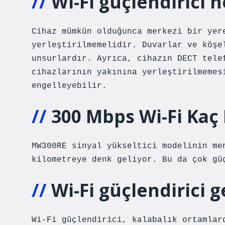
Wi-Fi güçlendirici 
Cihaz mümkün olduğunca merkezi bir yer
yerleştirilmemelidir. Duvarlar ve köşe
unsurlardır. Ayrıca, cihazın DECT tele
cihazlarının yakınına yerleştirilmemes
engelleyebilir.
300 Mbps Wi-Fi Kaç
MW300RE sinyal yükseltici modelinin me
kilometreye denk geliyor. Bu da çok gü
Wi-Fi güçlendirici 
Wi-Fi güçlendirici, kalabalık ortamlar