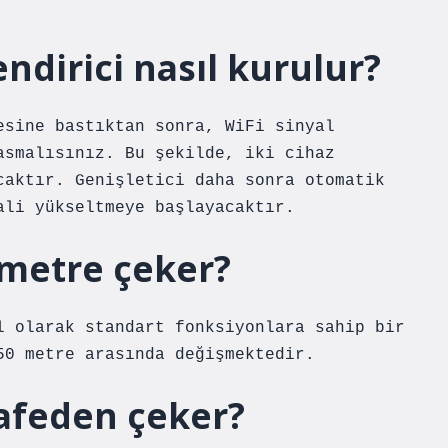
dirici nasıl kurulur?
esine bastıktan sonra, WiFi sinyal
asmalısınız. Bu şekilde, iki cihaz
caktır. Genişletici daha sonra otomatik
ali yükseltmeye başlayacaktır.
 metre çeker?
l olarak standart fonksiyonlara sahip bir
50 metre arasında değişmektedir.
afeden çeker?