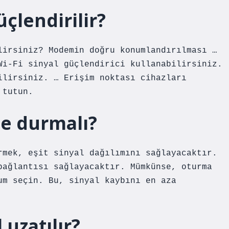
üçlendirilir?
lirsiniz? Modemin doğru konumlandırılması …
Wi-Fi sinyal güçlendirici kullanabilirsiniz.
ilirsiniz. … Erişim noktası cihazları
 tutun.
e durmalı?
rmek, eşit sinyal dağılımını sağlayacaktır.
bağlantısı sağlayacaktır. Mümkünse, oturma
um seçin. Bu, sinyal kaybını en aza
 uzatılır?