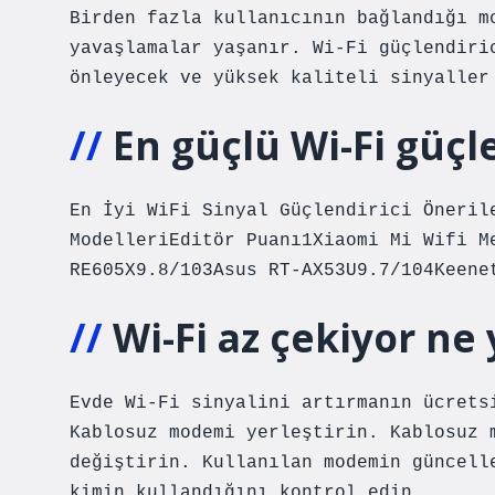
Birden fazla kullanıcının bağlandığı m
yavaşlamalar yaşanır. Wi-Fi güçlendiri
önleyecek ve yüksek kaliteli sinyaller
En güçlü Wi-Fi güçl
En İyi WiFi Sinyal Güçlendirici Öneril
ModelleriEditör Puanı1Xiaomi Mi Wifi M
RE605X9.8/103Asus RT-AX53U9.7/104Keene
Wi-Fi az çekiyor ne
Evde Wi-Fi sinyalini artırmanın ücrets
Kablosuz modemi yerleştirin. Kablosuz 
değiştirin. Kullanılan modemin güncell
kimin kullandığını kontrol edin.