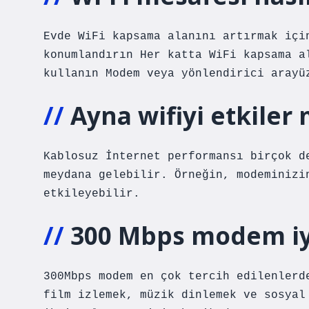
Evde WiFi kapsama alanını artırmak içi
konumlandırın Her katta WiFi kapsama a
kullanın Modem veya yönlendirici arayü
Ayna wifiyi etkiler 
Kablosuz İnternet performansı birçok d
meydana gelebilir. Örneğin, modeminizi
etkileyebilir.
300 Mbps modem iy
300Mbps modem en çok tercih edilenlerd
film izlemek, müzik dinlemek ve sosyal