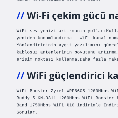
Wi-Fi çekim gücü nas
WiFi seviyenizi artırmanın yollarıKull
yeniden konumlandırma. …WiFi kanal num
Yönlendiricinin aygıt yazılımını günce
kablosuz antenlerinin boyutunu artırma
erişim noktası kullanma.Daha fazla mak
WiFi güçlendirici k
WiFi Booster Zyxel WRE6605 1200Mbps Wi
Buddy 5 KN-3311 1200Mbps WiFi Booster 
Band 1750Mbps WiFi %10 indirimle İndir
Sorular.