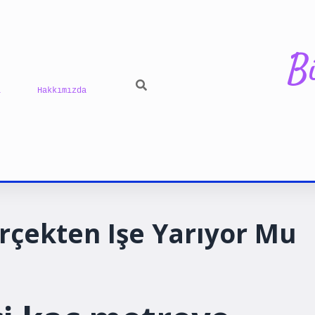
B
ı
Hakkımızda
ilbet yeni gi
erçekten Işe Yarıyor Mu