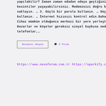
yapılabilir? Zaman zaman odadan odaya geçtiğin
kesintiler yaşayabilirsiniz. Modeminizi doğru k
saklayın. … 3. Güçlü bir parola kullanın. … Güç
kullanın. … İnternet hızınızı kontrol edin.Daha
Cihaz mümkün olduğunca merkezi bir yere yerleşt
Duvarlar ve köşeler gereksiz sinyal kaybına ned
telefonlar,…
Wi-
Devamını okuyun
2 Yorum
Fi
Güçlendirici
Gerçekten
Işe
Yarıyor
https://www.novaforum.com.tr
https://sparkify.c
Mu