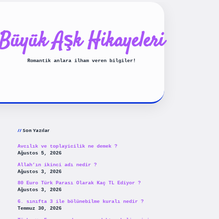
Büyük Aşk Hikayeleri
Romantik anlara ilham veren bilgiler!
Sidebar
ilbet yeni giriş
betexpergiris.
Son Yazılar
Avcılık ve toplayicilik ne demek ?
Ağustos 5, 2026
Allah’ın ikinci adı nedir ?
Ağustos 3, 2026
80 Euro Türk Parası Olarak Kaç TL Ediyor ?
Ağustos 3, 2026
6. sınıfta 3 ile bölünebilme kuralı nedir ?
Temmuz 30, 2026