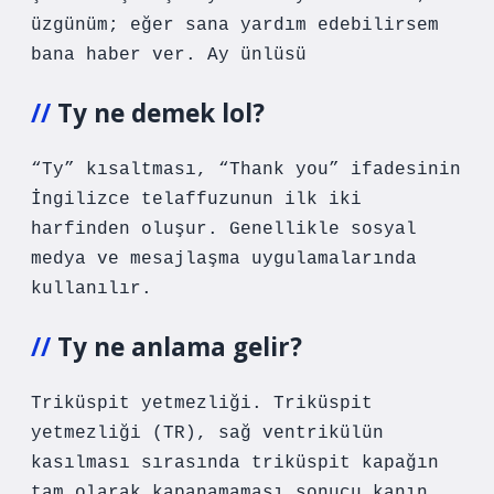
üzgünüm; eğer sana yardım edebilirsem
bana haber ver. Ay ünlüsü
Ty ne demek lol?
“Ty” kısaltması, “Thank you” ifadesinin
İngilizce telaffuzunun ilk iki
harfinden oluşur. Genellikle sosyal
medya ve mesajlaşma uygulamalarında
kullanılır.
Ty ne anlama gelir?
Triküspit yetmezliği. Triküspit
yetmezliği (TR), sağ ventrikülün
kasılması sırasında triküspit kapağın
tam olarak kapanamaması sonucu kanın