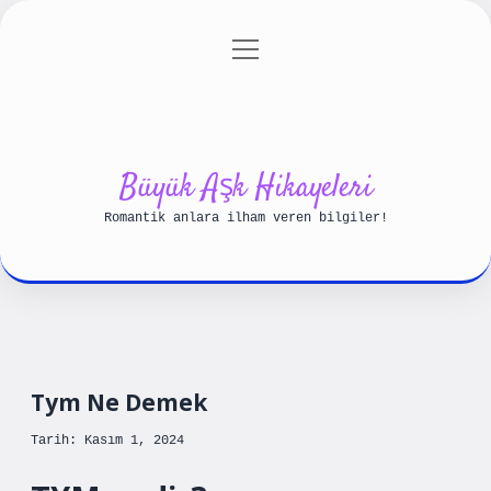
menüyü
Anasayfa
Gizlilik Politikası
aç
Yasal Uyarı
Hakkımızda
Büyük Aşk Hikayeleri
Romantik anlara ilham veren bilgiler!
Tym Ne Demek
Tarih: Kasım 1, 2024