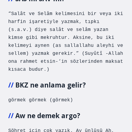
“Salât ve Selâm kelimesini bir veya iki
harfin işaretiyle yazmak, tıpkı
(s.a.v.) diye salât ve selâm yazan
kimse gibi mekruhtur. Aksine, bu iki
kelimeyi aynen (as sallallahu aleyhi ve
sellem) yazmak gerekir.” (Suyûtî -Allah
ona rahmet etsin-‘in sözlerinden maksat
kısaca budur.)
BKZ ne anlama gelir?
görmek görmek (görmek)
Aw ne demek argo?
Şöhret için çok yazık. Ay ünlüsü Ah,