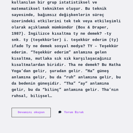
kullanılan bir grup istatistiksel ve
matematiksel teknikten oluşur. Bu teknik
sayesinde, bağımsız değişkenlerin süreç
üzerindeki etkilerini tek tek veya etkileşimli
olarak açıklamak mümkündür (Box & Draper,
1987). İngilizce kısaltma ty ne demek? -ty
snk. ty (teşekkürler) i. teşekkür ederim (ty)
ifade Ty ne demek sosyal medya? TY – Teşekkür
ederim. “Teşekkür ederim” anlamına gelen
kısaltma, mutlaka sık sık karşılaşacağınız
kısaltmalardan biridir. Tha ne demek? Bu Hatha
Yoga’dan gelir, şuradan gelir. “Ha” güneş
anlamına gelir, bu da “ruh” anlamına gelir, bu
da bedenin güneşidir. “Tha” “ay” anlamına
gelir, bu da “bilinç” anlamına gelir. Tha’nın
ruhsal, bilişsel…
Tym
Devamını okuyun
Yorum Bırak
Ne
Demek