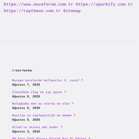
https://www.novaforum.com.tr
https://sparkify.com.tr
https://raytheon.com.tr
Sitemap
Sidebar
Son Yazılar
Kurşun nerelerde kullanılır 4. sınıf ?
Ağustos 7, 2026
Clonidine ilaç ne işe yarar ?
Ağustos 6, 2026
Kuluçkada nem az olursa ne olur ?
Ağustos 6, 2026
Avcılık ve toplayicilik ne demek ?
Ağustos 5, 2026
Allah’ın ikinci adı nedir ?
Ağustos 3, 2026
80 Euro Türk Parası Olarak Kaç TL Ediyor ?