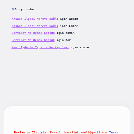
Son yorumlar
Kasaba Ilçesi Nereye Bağlı
için
admin
Kasaba Ilçesi Nereye Bağlı
için
Emine
Bertaraf Ne Demek Sözlük
için
admin
Bertaraf Ne Demek Sözlük
için
Köz
Yeni Ayda Ne Yapılır Ne Yapılmaz
için
admin
riş
betexpergiris.casino
betexper güncel giriş
Reklam ve İletişim:
E-mail:
backlinkpaneli@gmail.com
Teams: