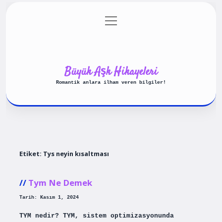
menüyü
Anasayfa
Gizlilik Politikası
aç
Yasal Uyarı
Hakkımızda
Büyük Aşk Hikayeleri
Romantik anlara ilham veren bilgiler!
Etiket:
Tys neyin kısaltması
Tym Ne Demek
Tarih: Kasım 1, 2024
TYM nedir? TYM, sistem optimizasyonunda