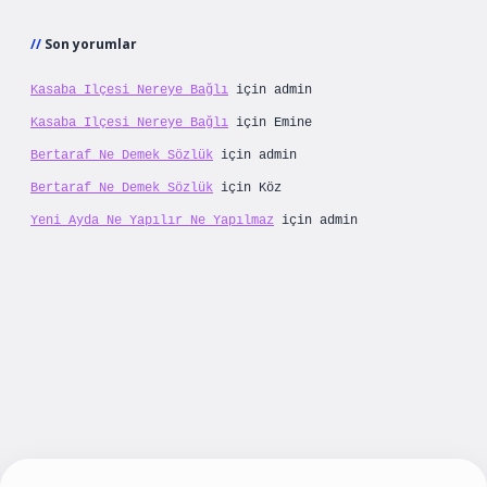
Son yorumlar
Kasaba Ilçesi Nereye Bağlı
için
admin
Kasaba Ilçesi Nereye Bağlı
için
Emine
Bertaraf Ne Demek Sözlük
için
admin
Bertaraf Ne Demek Sözlük
için
Köz
Yeni Ayda Ne Yapılır Ne Yapılmaz
için
admin
eni giriş
betexpergiris.casino
betexper güncel 