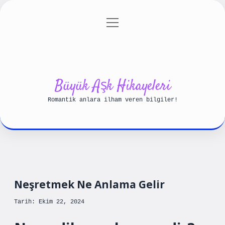
menüyü
Anasayfa
Gizlilik Politikası
aç
Yasal Uyarı
Hakkımızda
Büyük Aşk Hikayeleri
Romantik anlara ilham veren bilgiler!
Neşretmek Ne Anlama Gelir
Tarih: Ekim 22, 2024