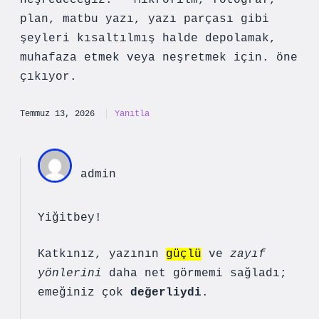
neşredeceğiz.” “Mikrofilm, fotoğraf,
plan, matbu yazı, yazı parçası gibi
şeyleri kısaltılmış halde depolamak,
muhafaza etmek veya neşretmek için. öne
çıkıyor.
Temmuz 13, 2026
Yanıtla
admin
Yiğitbey!
Katkınız, yazının
güçlü
ve
zayıf
yönlerini
daha net görmemi sağladı;
emeğiniz çok
değerliydi
.