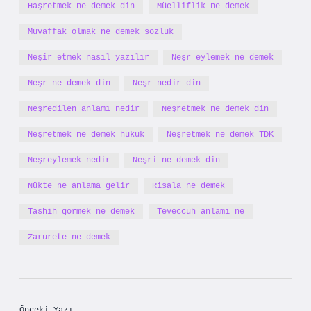
Haşretmek ne demek din
Müelliflik ne demek
Muvaffak olmak ne demek sözlük
Neşir etmek nasıl yazılır
Neşr eylemek ne demek
Neşr ne demek din
Neşr nedir din
Neşredilen anlamı nedir
Neşretmek ne demek din
Neşretmek ne demek hukuk
Neşretmek ne demek TDK
Neşreylemek nedir
Neşri ne demek din
Nükte ne anlama gelir
Risala ne demek
Tashih görmek ne demek
Teveccüh anlamı ne
Zarurete ne demek
Önceki Yazı