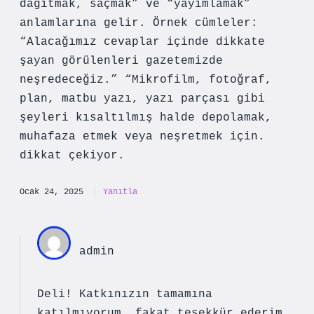
dağıtmak, saçmak” ve “yayımlamak”
anlamlarına gelir. Örnek cümleler:
“Alacağımız cevaplar içinde dikkate
şayan görülenleri gazetemizde
neşredeceğiz.” “Mikrofilm, fotoğraf,
plan, matbu yazı, yazı parçası gibi
şeyleri kısaltılmış halde depolamak,
muhafaza etmek veya neşretmek için.
dikkat çekiyor.
Ocak 24, 2025
Yanıtla
admin
Deli! Katkınızın tamamına
katılmıyorum, fakat
teşekkür ederim
.