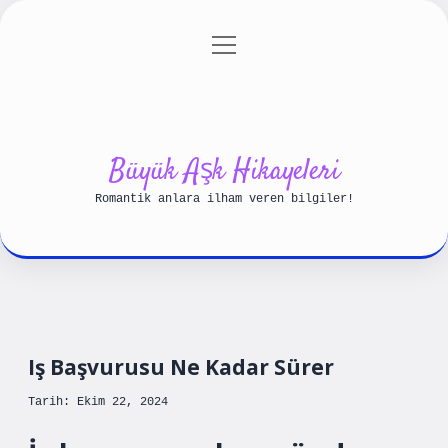
menüyü
Anasayfa
Gizlilik Politikası
aç
Yasal Uyarı
Hakkımızda
Büyük Aşk Hikayeleri
Romantik anlara ilham veren bilgiler!
Iş Başvurusu Ne Kadar Sürer
Tarih: Ekim 22, 2024