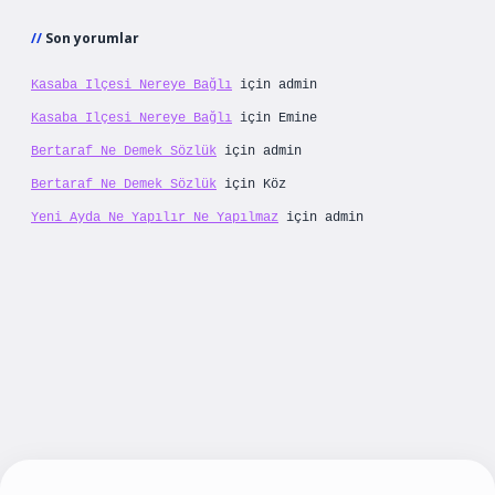
Son yorumlar
Kasaba Ilçesi Nereye Bağlı
için
admin
Kasaba Ilçesi Nereye Bağlı
için
Emine
Bertaraf Ne Demek Sözlük
için
admin
Bertaraf Ne Demek Sözlük
için
Köz
Yeni Ayda Ne Yapılır Ne Yapılmaz
için
admin
eni giriş
betexpergiris.casino
betexper güncel