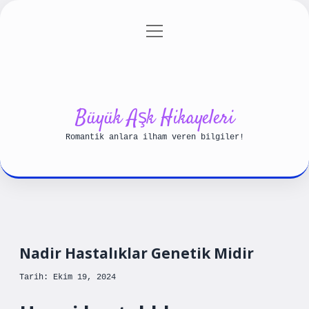
menüyü
Anasayfa
Gizlilik Politikası
aç
Yasal Uyarı
Hakkımızda
Büyük Aşk Hikayeleri
Romantik anlara ilham veren bilgiler!
Nadir Hastalıklar Genetik Midir
Tarih: Ekim 19, 2024