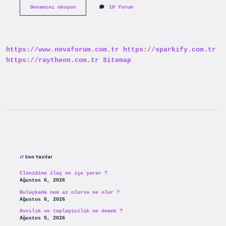
Nadir
Devamını okuyun
10 Yorum
Hastalıklar
Genetik
Midir
https://www.novaforum.com.tr
https://sparkify.com.tr
https://raytheon.com.tr
Sitemap
Sidebar
Son Yazılar
Clonidine ilaç ne işe yarar ?
Ağustos 6, 2026
Kuluçkada nem az olursa ne olur ?
Ağustos 6, 2026
Avcılık ve toplayicilik ne demek ?
Ağustos 5, 2026