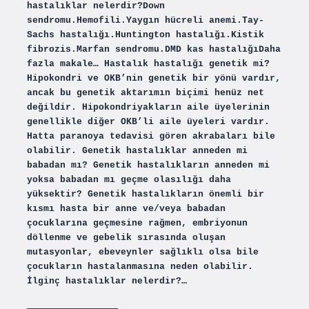
hastalıklar nelerdir?Down
sendromu.Hemofili.Yaygın hücreli anemi.Tay-
Sachs hastalığı.Huntington hastalığı.Kistik
fibrozis.Marfan sendromu.DMD kas hastalığıDaha
fazla makale… Hastalık hastalığı genetik mi?
Hipokondri ve OKB’nin genetik bir yönü vardır,
ancak bu genetik aktarımın biçimi henüz net
değildir. Hipokondriyakların aile üyelerinin
genellikle diğer OKB’li aile üyeleri vardır.
Hatta paranoya tedavisi gören akrabaları bile
olabilir. Genetik hastalıklar anneden mi
babadan mı? Genetik hastalıkların anneden mi
yoksa babadan mı geçme olasılığı daha
yüksektir? Genetik hastalıkların önemli bir
kısmı hasta bir anne ve/veya babadan
çocuklarına geçmesine rağmen, embriyonun
döllenme ve gebelik sırasında oluşan
mutasyonlar, ebeveynler sağlıklı olsa bile
çocukların hastalanmasına neden olabilir.
İlginç hastalıklar nelerdir?…