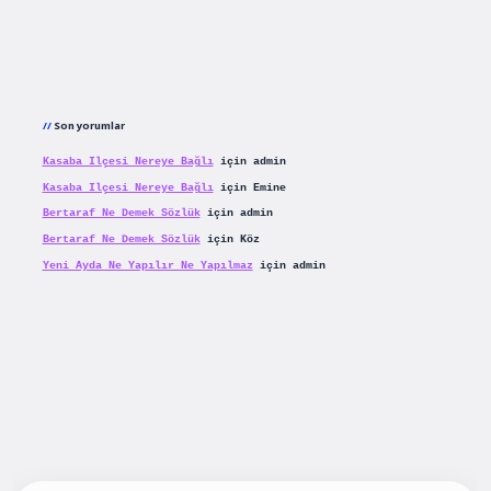
Son yorumlar
Kasaba Ilçesi Nereye Bağlı
için
admin
Kasaba Ilçesi Nereye Bağlı
için
Emine
Bertaraf Ne Demek Sözlük
için
admin
Bertaraf Ne Demek Sözlük
için
Köz
Yeni Ayda Ne Yapılır Ne Yapılmaz
için
admin
ş
betexpergiris.casino
betexper güncel giriş