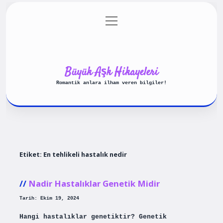
menüyü
Anasayfa
Gizlilik Politikası
aç
Yasal Uyarı
Hakkımızda
Büyük Aşk Hikayeleri
Romantik anlara ilham veren bilgiler!
Etiket:
En tehlikeli hastalık nedir
Nadir Hastalıklar Genetik Midir
Tarih: Ekim 19, 2024
Hangi hastalıklar genetiktir? Genetik