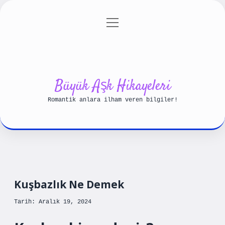
menüyü
Anasayfa
Gizlilik Politikası
aç
Yasal Uyarı
Hakkımızda
Büyük Aşk Hikayeleri
Romantik anlara ilham veren bilgiler!
Kuşbazlık Ne Demek
Tarih: Aralık 19, 2024