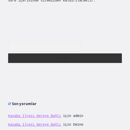
süre içerisinde sitemizden kaldırılacaktır.
Arama
Son yorumlar
Kasaba Ilçesi Nereye Bağlı
için
admin
Kasaba Ilçesi Nereye Bağlı
için
Emine