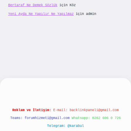
Bertaraf Ne Demek Sözlük
için
Köz
Yeni Ayda Ne Yapılır Ne Yapılmaz
için
admin
lbet yeni giriş
betexpergiris.casino
betexper g
Reklam ve İletişim:
E-mail:
backlinkpaneli@gmail.com
Teams:
forumhizmeti@gmail.com
Whatsapp: 0262 606 0 726
Telegram: @karabul