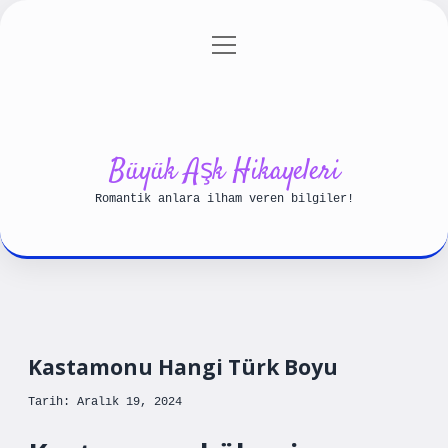
menüyü
Anasayfa
Gizlilik Politikası
aç
Yasal Uyarı
Hakkımızda
Büyük Aşk Hikayeleri
Romantik anlara ilham veren bilgiler!
Kastamonu Hangi Türk Boyu
Tarih: Aralık 19, 2024