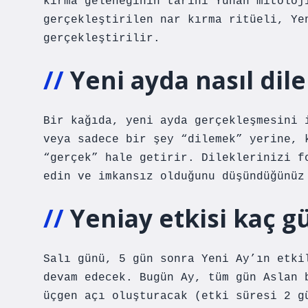
kırma geleneğinin tarihi Yunan mitoloj
gerçekleştirilen nar kırma ritüeli, Ye
gerçekleştirilir.
Yeni ayda nasıl dile
Bir kağıda, yeni ayda gerçekleşmesini 
veya sadece bir şey “dilemek” yerine, 
“gerçek” hale getirir. Dileklerinizi f
edin ve imkansız olduğunu düşündüğünüz
Yeniay etkisi kaç g
Salı günü, 5 gün sonra Yeni Ay’ın etki
devam edecek. Bugün Ay, tüm gün Aslan 
üçgen açı oluşturacak (etki süresi 2 g