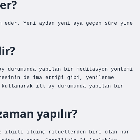
er?
m eder. Yeni aydan yeni aya geçen süre yine
ir?
ay durumunda yapılan bir meditasyon yöntemi
mesinin de ima ettiği gibi, yenilenme
 kullanarak ilk ay durumunda yapılan bir
 zaman yapılır?
e ilgili ilginç ritüellerden biri olan nar