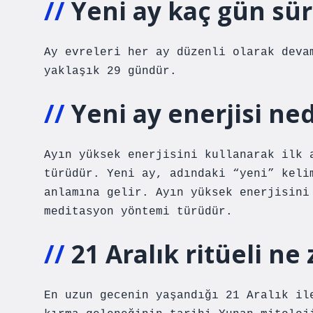
Yeni ay kaç gün sür
Ay evreleri her ay düzenli olarak deva
yaklaşık 29 gündür.
Yeni ay enerjisi ned
Ayın yüksek enerjisini kullanarak ilk 
türüdür. Yeni ay, adındaki “yeni” keli
anlamına gelir. Ayın yüksek enerjisini
meditasyon yöntemi türüdür.
21 Aralık ritüeli ne
En uzun gecenin yaşandığı 21 Aralık il