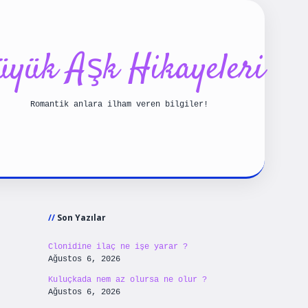
üyük Aşk Hikayeleri
Romantik anlara ilham veren bilgiler!
Sidebar
riş
betexpergiris.casino
betexper güncel giriş
Son Yazılar
Clonidine ilaç ne işe yarar ?
Ağustos 6, 2026
Kuluçkada nem az olursa ne olur ?
Ağustos 6, 2026