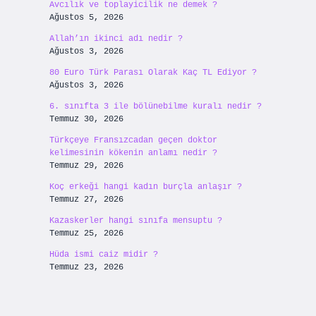
Avcılık ve toplayicilik ne demek ?
Ağustos 5, 2026
Allah’ın ikinci adı nedir ?
Ağustos 3, 2026
80 Euro Türk Parası Olarak Kaç TL Ediyor ?
Ağustos 3, 2026
6. sınıfta 3 ile bölünebilme kuralı nedir ?
Temmuz 30, 2026
Türkçeye Fransızcadan geçen doktor
kelimesinin kökenin anlamı nedir ?
Temmuz 29, 2026
Koç erkeği hangi kadın burçla anlaşır ?
Temmuz 27, 2026
Kazaskerler hangi sınıfa mensuptu ?
Temmuz 25, 2026
Hüda ismi caiz midir ?
Temmuz 23, 2026