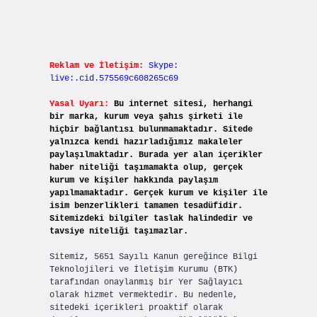
Reklam ve İletişim:
Skype:
live:.cid.575569c608265c69
Yasal Uyarı:
Bu internet sitesi, herhangi
bir marka, kurum veya şahıs şirketi ile
hiçbir bağlantısı bulunmamaktadır. Sitede
yalnızca kendi hazırladığımız makaleler
paylaşılmaktadır. Burada yer alan içerikler
haber niteliği taşımamakta olup, gerçek
kurum ve kişiler hakkında paylaşım
yapılmamaktadır. Gerçek kurum ve kişiler ile
isim benzerlikleri tamamen tesadüfidir.
Sitemizdeki bilgiler taslak halindedir ve
tavsiye niteliği taşımazlar.
Sitemiz, 5651 Sayılı Kanun gereğince Bilgi
Teknolojileri ve İletişim Kurumu (BTK)
tarafından onaylanmış bir Yer Sağlayıcı
olarak hizmet vermektedir. Bu nedenle,
sitedeki içerikleri proaktif olarak