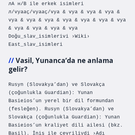
лA н/В ile erkek isimleri
л/vyaaç/vyaaç/vya & vya & vya & vya &
vya & vya & vya & vya & vya & vya & vya
& vya & vya & vya & vya
Doğu_slav_isimlerivi ›Wiki›
East_slav_isimleri
Vasil, Yunanca’da ne anlama
gelir?
Rusyn (Slovakya’dan) ve Slovakça
(çoğunlukla Guardian): Yunan
Basieios’un yerel bir dil formundan
(fesleğen). Rusyn (Slovakya’dan) ve
Slovakça (çoğunlukla Guardian): Yunan
Basieios’un kraliyet dili ailesi (bkz.
Basil). İniş ile çevriliydi ›Adı