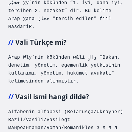
خخيْر χy’nin kökünden “1. İyi, daha iyi,
tercihen 2. nezaket” dir. Bu kelime
Arap χāra خخارَ “tercih edilen” fiil
MasdariR.
Vali Türkçe mi?
Arap Wly’nin kökünden wāli والٍ “Bakan,
denetim, yönetim, egemenlik yetkisinin
kullanımı, yönetim, hükümet avukatı”
kelimesinden alınmıştır.
Vasil ismi hangi dilde?
Alfabenin alfabesi (Belarusça/Ukrayner)
Bazil/Vasili/Vasilegt
манроанraman/Roman/Romanikles з л л л