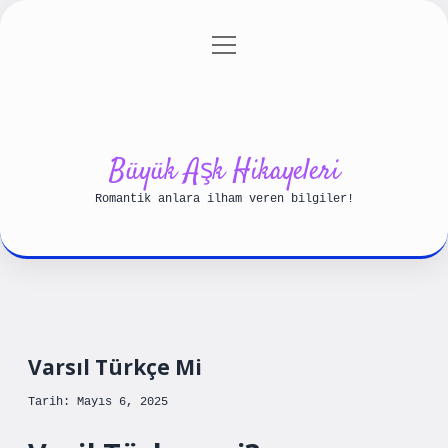
menüyü
Anasayfa
Gizlilik Politikası
aç
Yasal Uyarı
Hakkımızda
Büyük Aşk Hikayeleri
Romantik anlara ilham veren bilgiler!
Varsıl Türkçe Mi
Tarih: Mayıs 6, 2025