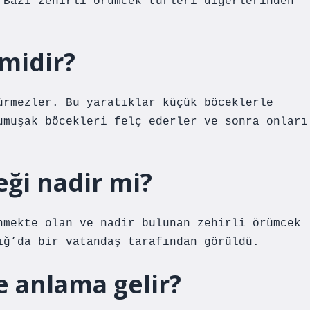
 Bazı zehirli örümcek türleri diğerlerinden
 midir?
ürmezler. Bu yaratıklar küçük böceklerle
umuşak böcekleri felç ederler ve sonra onları
ği nadir mi?
nmekte olan ve nadir bulunan zehirli örümcek
ığ’da bir vatandaş tarafından görüldü.
e anlama gelir?