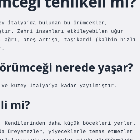
mceği tehlikeli mi?
ey İtalya’da bulunan bu örümcekler,
ştır. Zehri insanları etkileyebilen uğur
i ağrı, ateş artışı, taşikardi (kalbin hızlı
r.
i örümceği nerede yaşar?
 ve kuzey İtalya’ya kadar yayılmıştır.
li mi?
. Kendilerinden daha küçük böcekleri yerler.
da üreyemezler, yiyeceklerle temas etmezler