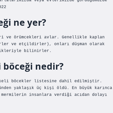
arlalarımızda veya evlerimizde gördüğümüzde
022
ği ne yer?
ri ve örümcekleri avlar. Genellikle kaplan
rler ve etçildirler), onları düşman olarak
ikleriyle bilinirler.
 böceği nedir?
keli böcekler listesine dahil edilmiştir.
ünden yaklaşık üç kişi öldü. En büyük karınca
 mermilerin insanlara verdiği acıdan dolayı