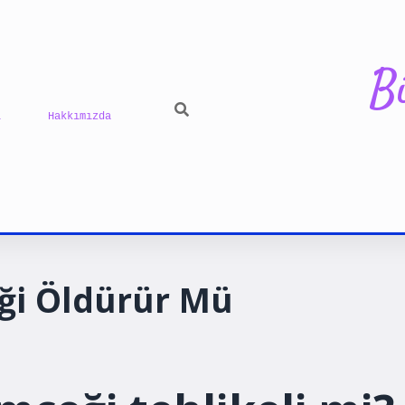
B
ı
Hakkımızda
ilbet yeni g
ği Öldürür Mü