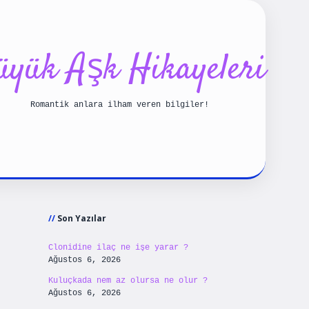
üyük Aşk Hikayeleri
Romantik anlara ilham veren bilgiler!
Sidebar
iriş
betexpergiris.casino
betexper güncel giriş
Son Yazılar
Clonidine ilaç ne işe yarar ?
Ağustos 6, 2026
Kuluçkada nem az olursa ne olur ?
Ağustos 6, 2026