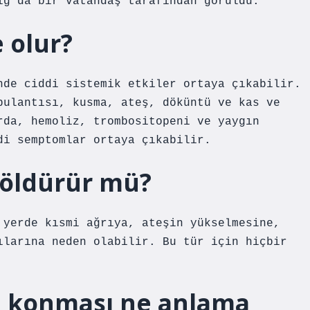
ığ’da bir vatandaş tarafından görüldü.
 olur?
nde ciddi sistemik etkiler ortaya çıkabilir.
bulantısı, kusma, ateş, döküntü ve kas ve
rda, hemoliz, trombositopeni ve yaygın
di semptomlar ortaya çıkabilir.
i öldürür mü?
 yerde kısmi ağrıya, ateşin yükselmesine,
ılarına neden olabilir. Bu tür için hiçbir
i konması ne anlama