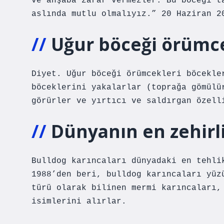
ve ahşaba zarar vermezler. Bu böceği t
aslında mutlu olmalıyız.” 20 Haziran 2
Uğur böceği örümce
Diyet. Uğur böceği örümcekleri böcekle
böceklerini yakalarlar (toprağa gömülü
görürler ve yırtıcı ve saldırgan özell
Dünyanın en zehirli
Bulldog karıncaları dünyadaki en tehli
1988’den beri, bulldog karıncaları yüz
türü olarak bilinen mermi karıncaları,
isimlerini alırlar.