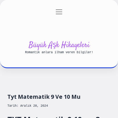
menüyü
Anasayfa
Gizlilik Politikası
aç
Yasal Uyarı
Hakkımızda
Büyük Aşk Hikayeleri
Romantik anlara ilham veren bilgiler!
Tyt Matematik 9 Ve 10 Mu
Tarih: Aralık 28, 2024