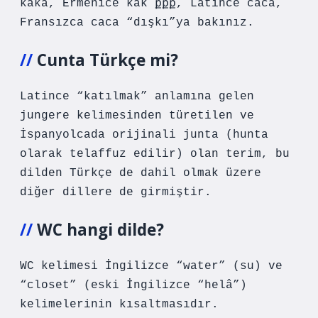
kaká, Ermenice kak քքք, Latince caca,
Fransızca caca “dışkı”ya bakınız.
Cunta Türkçe mi?
Latince “katılmak” anlamına gelen
jungere kelimesinden türetilen ve
İspanyolcada orijinali junta (hunta
olarak telaffuz edilir) olan terim, bu
dilden Türkçe de dahil olmak üzere
diğer dillere de girmiştir.
WC hangi dilde?
WC kelimesi İngilizce “water” (su) ve
“closet” (eski İngilizce “helâ”)
kelimelerinin kısaltmasıdır.