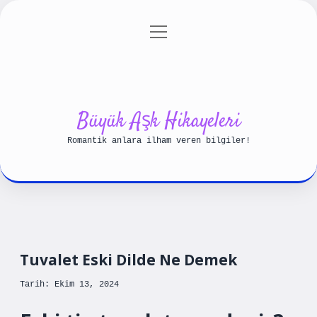
menüyü
Anasayfa
Gizlilik Politikası
aç
Yasal Uyarı
Hakkımızda
Büyük Aşk Hikayeleri
Romantik anlara ilham veren bilgiler!
Tuvalet Eski Dilde Ne Demek
Tarih: Ekim 13, 2024