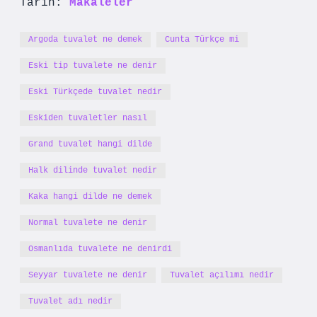
Tarih:
Makaleler
Argoda tuvalet ne demek
Cunta Türkçe mi
Eski tip tuvalete ne denir
Eski Türkçede tuvalet nedir
Eskiden tuvaletler nasıl
Grand tuvalet hangi dilde
Halk dilinde tuvalet nedir
Kaka hangi dilde ne demek
Normal tuvalete ne denir
Osmanlıda tuvalete ne denirdi
Seyyar tuvalete ne denir
Tuvalet açılımı nedir
Tuvalet adı nedir