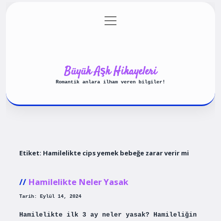
menüyü
Anasayfa
Gizlilik Politikası
aç
Yasal Uyarı
Hakkımızda
Büyük Aşk Hikayeleri
Romantik anlara ilham veren bilgiler!
Etiket:
Hamilelikte cips yemek bebeğe zarar verir mi
Hamilelikte Neler Yasak
Tarih: Eylül 14, 2024
Hamilelikte ilk 3 ay neler yasak? Hamileliğin