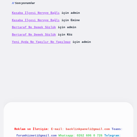
Son yorumlar
Kasaba Ilçesi Nereye Bağlı
için
admin
Kasaba Ilçesi Nereye Bağlı
için
Emine
Bertaraf Ne Demek Sözlük
için
admin
Bertaraf Ne Demek Sözlük
için
Köz
Yeni Ayda Ne Yapılır Ne Yapılmaz
için
admin
riş
betexpergiris.casino
betexper güncel giriş
Reklam ve İletişim:
E-mail:
backlinkpaneli@gmail.com
Teams:
forumhizmeti@gmail.com
Whatsapp: 0262 606 0 726
Telegram: