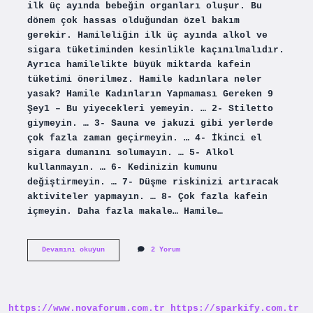
ilk üç ayında bebeğin organları oluşur. Bu
dönem çok hassas olduğundan özel bakım
gerekir. Hamileliğin ilk üç ayında alkol ve
sigara tüketiminden kesinlikle kaçınılmalıdır.
Ayrıca hamilelikte büyük miktarda kafein
tüketimi önerilmez. Hamile kadınlara neler
yasak? Hamile Kadınların Yapmaması Gereken 9
Şey1 – Bu yiyecekleri yemeyin. … 2- Stiletto
giymeyin. … 3- Sauna ve jakuzi gibi yerlerde
çok fazla zaman geçirmeyin. … 4- İkinci el
sigara dumanını solumayın. … 5- Alkol
kullanmayın. … 6- Kedinizin kumunu
değiştirmeyin. … 7- Düşme riskinizi artıracak
aktiviteler yapmayın. … 8- Çok fazla kafein
içmeyin. Daha fazla makale… Hamile…
Hamilelikte
Devamını okuyun
2 Yorum
Neler
Yasak
https://www.novaforum.com.tr
https://sparkify.com.tr