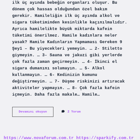
ilk üç ayında bebeğin organları oluşur. Bu
dönem çok hassas olduğundan özel bakım
gerekir. Hamileliğin ilk üç ayında alkol ve
sigara tüketiminden kesinlikle kaçınılmalıdır.
Ayrıca hamilelikte büyük miktarda kafein
tüketimi önerilmez. Hamile kadınlara neler
yasak? Hamile Kadınların Yapmaması Gereken 9
Şey1 – Bu yiyecekleri yemeyin. … 2- Stiletto
giymeyin. … 3- Sauna ve jakuzi gibi yerlerde
çok fazla zaman geçirmeyin. … 4- İkinci el
sigara dumanını solumayın. … 5- Alkol
kullanmayın. … 6- Kedinizin kumunu
değiştirmeyin. … 7- Düşme riskinizi artıracak
aktiviteler yapmayın. … 8- Çok fazla kafein
içmeyin. Daha fazla makale… Hamile…
Hamilelikte
Devamını okuyun
2 Yorum
Neler
Yasak
https://www.novaforum.com.tr
https://sparkify.com.tr