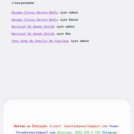
Son yorumlar
Kasaba Ilçesi Nereye Bağlı
için
admin
Kasaba Ilçesi Nereye Bağlı
için
Emine
Bertaraf Ne Demek Sözlük
için
admin
Bertaraf Ne Demek Sözlük
için
Köz
Yeni Ayda Ne Yapılır Ne Yapılmaz
için
admin
riş
betexpergiris.casino
betexper güncel giriş
Reklam ve İletişim:
E-mail:
backlinkpaneli@gmail.com
Teams:
forumhizmeti@gmail.com
Whatsapp: 0262 606 0 726
Telegram: