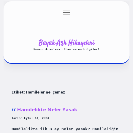
menüyü
Anasayfa
Gizlilik Politikası
aç
Yasal Uyarı
Hakkımızda
Büyük Aşk Hikayeleri
Romantik anlara ilham veren bilgiler!
Etiket:
Hamileler ne içemez
Hamilelikte Neler Yasak
Tarih: Eylül 14, 2024
Hamilelikte ilk 3 ay neler yasak? Hamileliğin