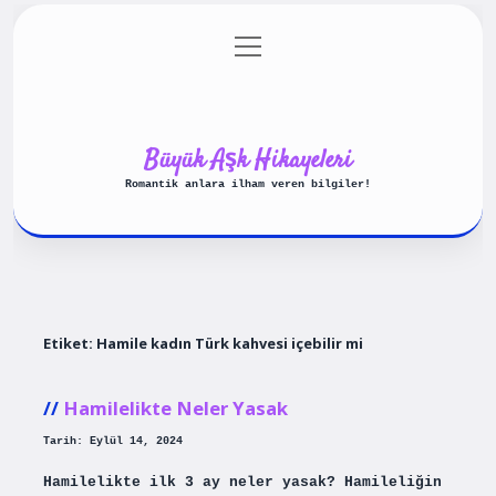
menüyü
Anasayfa
Gizlilik Politikası
aç
Yasal Uyarı
Hakkımızda
Büyük Aşk Hikayeleri
Romantik anlara ilham veren bilgiler!
Etiket:
Hamile kadın Türk kahvesi içebilir mi
Hamilelikte Neler Yasak
Tarih: Eylül 14, 2024
Hamilelikte ilk 3 ay neler yasak? Hamileliğin