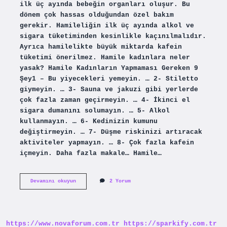
ilk üç ayında bebeğin organları oluşur. Bu
dönem çok hassas olduğundan özel bakım
gerekir. Hamileliğin ilk üç ayında alkol ve
sigara tüketiminden kesinlikle kaçınılmalıdır.
Ayrıca hamilelikte büyük miktarda kafein
tüketimi önerilmez. Hamile kadınlara neler
yasak? Hamile Kadınların Yapmaması Gereken 9
Şey1 – Bu yiyecekleri yemeyin. … 2- Stiletto
giymeyin. … 3- Sauna ve jakuzi gibi yerlerde
çok fazla zaman geçirmeyin. … 4- İkinci el
sigara dumanını solumayın. … 5- Alkol
kullanmayın. … 6- Kedinizin kumunu
değiştirmeyin. … 7- Düşme riskinizi artıracak
aktiviteler yapmayın. … 8- Çok fazla kafein
içmeyin. Daha fazla makale… Hamile…
Hamilelikte
Devamını okuyun
2 Yorum
Neler
Yasak
https://www.novaforum.com.tr
https://sparkify.com.tr