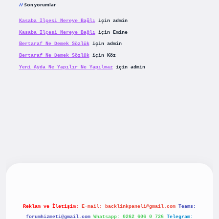
Son yorumlar
Kasaba Ilçesi Nereye Bağlı
için
admin
Kasaba Ilçesi Nereye Bağlı
için
Emine
Bertaraf Ne Demek Sözlük
için
admin
Bertaraf Ne Demek Sözlük
için
Köz
Yeni Ayda Ne Yapılır Ne Yapılmaz
için
admin
i giriş
betexpergiris.casino
betexper güncel giriş
Reklam ve İletişim:
E-mail:
backlinkpaneli@gmail.com
Teams:
forumhizmeti@gmail.com
Whatsapp: 0262 606 0 726
Telegram: