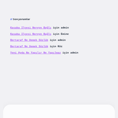
Son yorumlar
Kasaba Ilçesi Nereye Bağlı
için
admin
Kasaba Ilçesi Nereye Bağlı
için
Emine
Bertaraf Ne Demek Sözlük
için
admin
Bertaraf Ne Demek Sözlük
için
Köz
Yeni Ayda Ne Yapılır Ne Yapılmaz
için
admin
iş
betexpergiris.casino
betexper güncel giriş