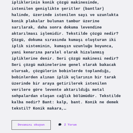
ipliklerinin konik çözgü makinesinde,
istenilen genişlikte şeritler (bantlar)
halinde, üzerinde istenilen sayı ve uzunlukta
konik plakalar bulunan tambur üzerine
sarılarak, daha sonra dokuma levendine
aktarılması işlemidir. Tekstilde çözgü nedir?
Çözgü, dokuma sırasında kumaşı oluşturan iki
iplik sisteminin, kumaşın uzunluğu boyunca,
yani kenarına paralel olarak hizalanmış
ipliklerine denir. Seri çözgü makinesi nedir?
Seri çözgü makinelerine genel olarak bakacak
olursak, çözgülerin bobinlerde toplandığı,
bobinlerden alınan iplik uçlarının bir tarak
üzerinde bir araya getirilerek istenilen
verilere göre levente aktarıldığı metal
sehpalardan oluşan cağlık bölümüdür. Tekstilde
kalba nedir? Bant: kalp, bant. Konik ne demek
tekstil? Konik makara,…
Konik
Devamını okuyun
2 Yorum
Çözgü
Hangi