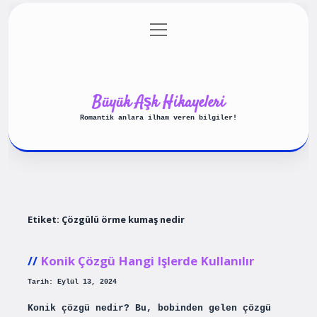
menüyü
Anasayfa
Gizlilik Politikası
aç
Yasal Uyarı
Hakkımızda
Büyük Aşk Hikayeleri
Romantik anlara ilham veren bilgiler!
Etiket:
Çözgülü örme kumaş nedir
Konik Çözgü Hangi Işlerde Kullanılır
Tarih: Eylül 13, 2024
Konik çözgü nedir? Bu, bobinden gelen çözgü