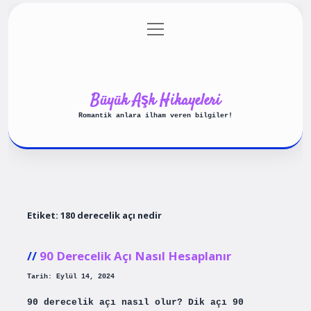
menüyü
Anasayfa
Gizlilik Politikası
aç
Yasal Uyarı
Hakkımızda
Büyük Aşk Hikayeleri
Romantik anlara ilham veren bilgiler!
Etiket:
180 derecelik açı nedir
90 Derecelik Açı Nasıl Hesaplanır
Tarih: Eylül 14, 2024
90 derecelik açı nasıl olur? Dik açı 90