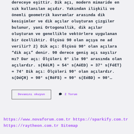
dereceye eşittir. Dik açı, modern mimaride en
sık kullanılan açıdır. Yakından ilişkili ve
önemli geometrik kavramlar arasında dik
kesişimler ve dik açılar oluşturan çizgiler
bulunur, yani Ortogonallik, dik açılar
oluşturan ve genellikle vektörlere uygulanan
bir özelliktir. Ölçüsü 90 olan açıya ne ad
verilir? 2) Dik açı: Ölçüsü 90° olan açılara
“dik açı” denir. 90 derece geniş açı sayılır
mı? Dar açı: Ölçüleri 0° ile 90° arasında olan
açılardır. s(KéLM) = 54° s(AéED) = 37° s(FéET)
= 74° Dik açı: Ölçüleri 90° olan açılardır.
s(DéÇH) = 90° s(RéFS) = 90° s(EéBD) = 90°…
90
Devamını okuyun
2 Yorum
Derecelik
Açı
Nasıl
Hesaplanır
https://www.novaforum.com.tr
https://sparkify.com.tr
https://raytheon.com.tr
Sitemap