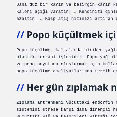
Daha düz bir karın ve belirgin karın k
Kalori açığı yaratın. … Kendinizi dinl
azaltın. … Kalp atış hızınızı artıran 
Popo küçültmek içi
Popo küçültme, kalçalarda biriken yağl
plastik cerrahi işlemidir. Popo yağ al
ve popo boyutunu oluşturmak için kulla
popo küçültme ameliyatlarında tercih e
Her gün zıplamak n
Zıplama antrenmanı vücuttaki endorfin 
sistemini strese karşı daha dirençli h
vücuttaki yağ ve kalorileri yaktığı iç