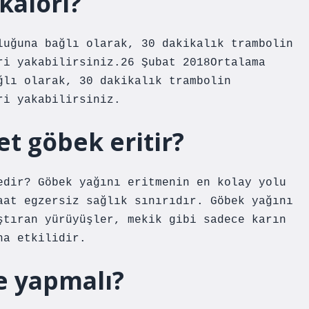
kalori?
luğuna bağlı olarak, 30 dakikalık trambolin
ri yakabilirsiniz.26 Şubat 2018Ortalama
ğlı olarak, 30 dakikalık trambolin
ri yakabilirsiniz.
t göbek eritir?
edir? Göbek yağını eritmenin en kolay yolu
aat egzersiz sağlık sınırıdır. Göbek yağını
ştıran yürüyüşler, mekik gibi sadece karın
ha etkilidir.
ne yapmalı?