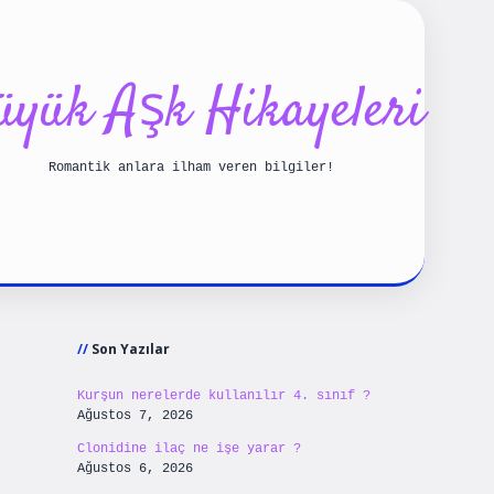
üyük Aşk Hikayeleri
Romantik anlara ilham veren bilgiler!
Sidebar
et yeni giriş
betexpergiris.casino
betexper gün
Son Yazılar
Kurşun nerelerde kullanılır 4. sınıf ?
Ağustos 7, 2026
Clonidine ilaç ne işe yarar ?
Ağustos 6, 2026