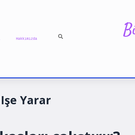
B
ı
Hakkımızda
ilb
Işe Yarar