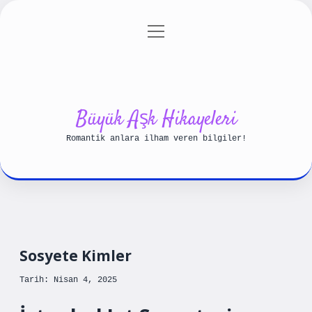
menüyü
Anasayfa
Gizlilik Politikası
aç
Yasal Uyarı
Hakkımızda
Büyük Aşk Hikayeleri
Romantik anlara ilham veren bilgiler!
Sosyete Kimler
Tarih: Nisan 4, 2025