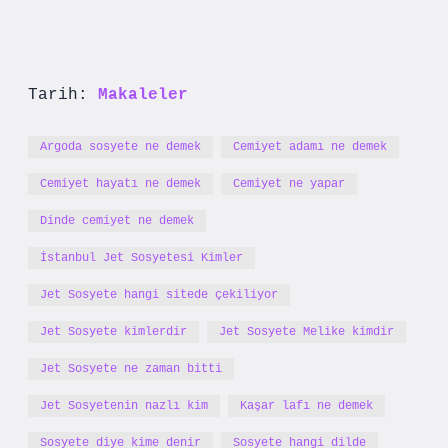
Tarih:
Makaleler
Argoda sosyete ne demek
Cemiyet adamı ne demek
Cemiyet hayatı ne demek
Cemiyet ne yapar
Dinde cemiyet ne demek
İstanbul Jet Sosyetesi Kimler
Jet Sosyete hangi sitede çekiliyor
Jet Sosyete kimlerdir
Jet Sosyete Melike kimdir
Jet Sosyete ne zaman bitti
Jet Sosyetenin nazlı kim
Kaşar lafı ne demek
Sosyete diye kime denir
Sosyete hangi dilde