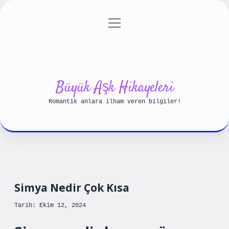
menüyü
Anasayfa
Gizlilik Politikası
aç
Yasal Uyarı
Hakkımızda
Büyük Aşk Hikayeleri
Romantik anlara ilham veren bilgiler!
Simya Nedir Çok Kısa
Tarih: Ekim 12, 2024