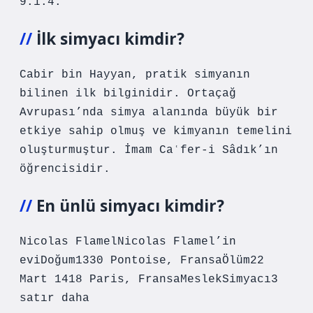
9.1.4.
İlk simyacı kimdir?
Cabir bin Hayyan, pratik simyanın
bilinen ilk bilginidir. Ortaçağ
Avrupası’nda simya alanında büyük bir
etkiye sahip olmuş ve kimyanın temelini
oluşturmuştur. İmam Caʿfer-i Sâdık’ın
öğrencisidir.
En ünlü simyacı kimdir?
Nicolas FlamelNicolas Flamel’in
eviDoğum1330 Pontoise, FransaÖlüm22
Mart 1418 Paris, FransaMeslekSimyacı3
satır daha