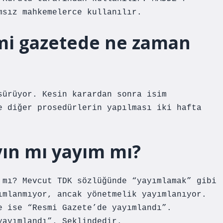
msız mahkemelerce kullanılır.
esmi gazetede ne zaman
sürüyor. Kesin karardan sonra isim
e diğer prosedürlerin yapılması iki hafta
ın mı yayım mı?
 mı? Mevcut TDK sözlüğünde “yayımlamak” gibi
ımlanmıyor, ancak yönetmelik yayımlanıyor.
e ise “Resmi Gazete’de yayımlandı”.
yayımlandı”. Şeklindedir.