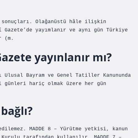
 sonuçları. Olağanüstü hâle ilişkin
î Gazete’de yayımlanır ve aynı gün Türkiye
r (m.
azete yayınlanır mı?
ı Ulusal Bayram ve Genel Tatiller Kanununda
l günleri hariç olmak üzere her gün
bağlı?
edilemez. MADDE 8 – Yürütme yetkisi, kanun
 Kurulu tarafından kullanılır. MADDE 7 –