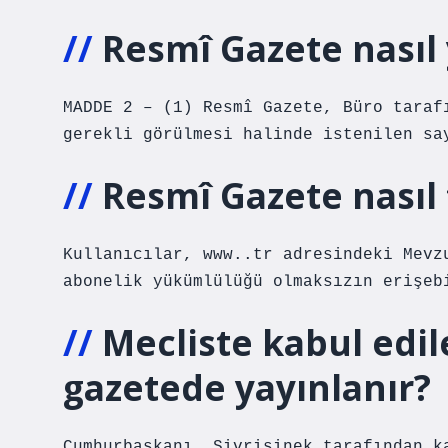
Resmî Gazete nasıl 
MADDE 2 – (1) Resmî Gazete, Büro taraf
gerekli görülmesi halinde istenilen sa
Resmî Gazete nasıl 
Kullanıcılar, www..tr adresindeki Mevz
abonelik yükümlülüğü olmaksızın erişeb
Mecliste kabul edi
gazetede yayınlanır?
Cumhurbaşkanı, Sivrisinek tarafından k