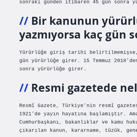
sonraki günden itibaren 45 gün sonra y
Bir kanunun yürürl
yazmıyorsa kaç gün s
Yürürlüğe giriş tarihi belirtilmemişse
gün yürürlüğe girer. 15 Temmuz 2018’de
sonra yürürlüğe girer.
Resmi gazetede nel
Resmî Gazete, Türkiye’nin resmî gazete
1921’de yayın hayatına başlamıştır. Am
Cumhurbaşkanı, bakanlıklar ve kamu huk
çıkarılan kanun, kararname, tüzük, gen