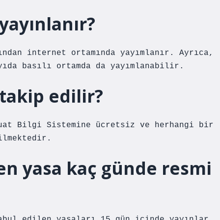
yayınlanır?
ından internet ortamında yayımlanır. Ayrıca,
yıda basılı ortamda da yayımlanabilir.
takip edilir?
uat Bilgi Sistemine ücretsiz ve herhangi bir
ilmektedir.
len yasa kaç günde resmi
abul edilen yasaları 15 gün içinde yayınlar.