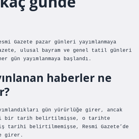
 kaç günde
esmi Gazete pazar günleri yayımlanmaya
azete, ulusal bayram ve genel tatil günleri
her gün yayımlanmaya başlandı.
ınlanan haberler ne
r?
yımlandıkları gün yürürlüğe girer, ancak
i bir tarih belirtilmişse, o tarihte
iş tarihi belirtilmemişse, Resmi Gazete’de
e girer.