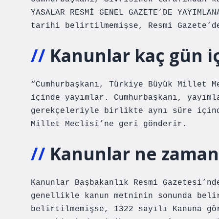
YASALAR RESMİ GENEL GAZETE’DE YAYIMLAN
tarihi belirtilmemişse, Resmi Gazete’d
Kanunlar kaç gün i
“Cumhurbaşkanı, Türkiye Büyük Millet M
içinde yayımlar. Cumhurbaşkanı, yayıml
gerekçeleriyle birlikte aynı süre için
Millet Meclisi’ne geri gönderir.
Kanunlar ne zaman 
Kanunlar Başbakanlık Resmi Gazetesi’nd
genellikle kanun metninin sonunda beli
belirtilmemişse, 1322 sayılı Kanuna gö