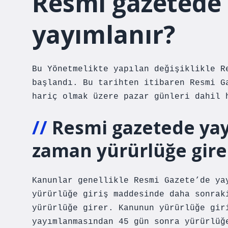
Resmi gazetede
yayımlanır?
Bu Yönetmelikte yapılan değişiklikle R
başlandı. Bu tarihten itibaren Resmi G
hariç olmak üzere pazar günleri dahil 
Resmi gazetede yay
zaman yürürlüğe gire
Kanunlar genellikle Resmi Gazete’de ya
yürürlüğe giriş maddesinde daha sonrak
yürürlüğe girer. Kanunun yürürlüğe gir
yayımlanmasından 45 gün sonra yürürlüğ