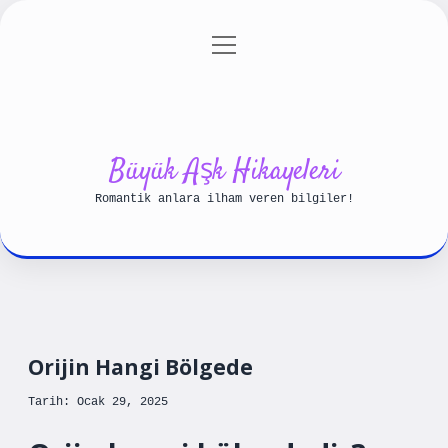
menüyü
Anasayfa
Gizlilik Politikası
aç
Yasal Uyarı
Hakkımızda
Büyük Aşk Hikayeleri
Romantik anlara ilham veren bilgiler!
Orijin Hangi Bölgede
Tarih: Ocak 29, 2025