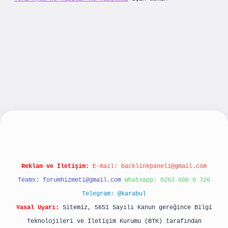
ilbet yeni giriş
betexpergiris.casino
betexper 
Reklam ve İletişim:
E-mail:
backlinkpaneli@gmail.com
Teams:
forumhizmeti@gmail.com
Whatsapp: 0262 606 0 726
Telegram: @karabul
Yasal Uyarı:
Sitemiz, 5651 Sayılı Kanun gereğince Bilgi
Teknolojileri ve İletişim Kurumu (BTK) tarafından