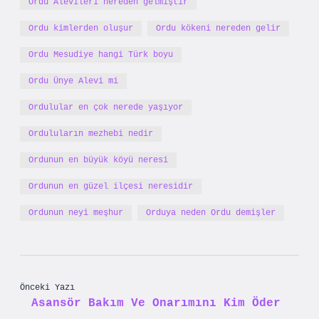
Ordu Alevileri nereden gelmiştir
Ordu kimlerden oluşur
Ordu kökeni nereden gelir
Ordu Mesudiye hangi Türk boyu
Ordu Ünye Alevi mi
Ordulular en çok nerede yaşıyor
Orduluların mezhebi nedir
Ordunun en büyük köyü neresi
Ordunun en güzel ilçesi neresidir
Ordunun neyi meşhur
Orduya neden Ordu demişler
Önceki Yazı
Asansör Bakım Ve Onarımını Kim Öder