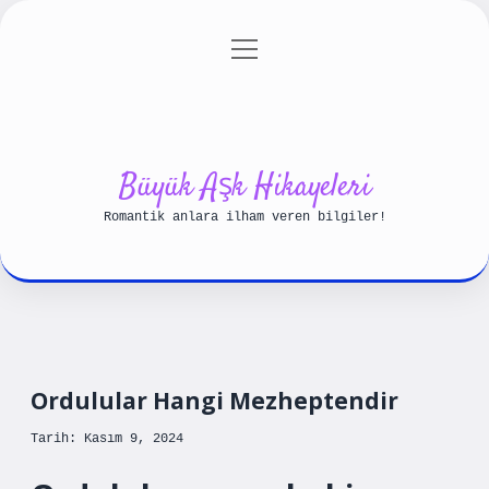
menüyü
Anasayfa
Gizlilik Politikası
aç
Yasal Uyarı
Hakkımızda
Büyük Aşk Hikayeleri
Romantik anlara ilham veren bilgiler!
Ordulular Hangi Mezheptendir
Tarih: Kasım 9, 2024