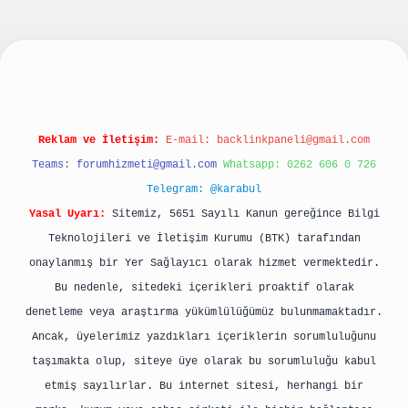
ilbet yeni giriş
betexpergiris.casino
betexper 
Reklam ve İletişim:
E-mail:
backlinkpaneli@gmail.com
Teams:
forumhizmeti@gmail.com
Whatsapp: 0262 606 0 726
Telegram: @karabul
Yasal Uyarı:
Sitemiz, 5651 Sayılı Kanun gereğince Bilgi
Teknolojileri ve İletişim Kurumu (BTK) tarafından
onaylanmış bir Yer Sağlayıcı olarak hizmet vermektedir.
Bu nedenle, sitedeki içerikleri proaktif olarak
denetleme veya araştırma yükümlülüğümüz bulunmamaktadır.
Ancak, üyelerimiz yazdıkları içeriklerin sorumluluğunu
taşımakta olup, siteye üye olarak bu sorumluluğu kabul
etmiş sayılırlar. Bu internet sitesi, herhangi bir