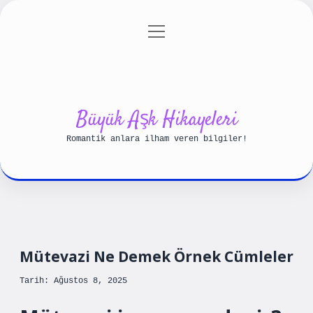
menüyü
Anasayfa
Gizlilik Politikası
aç
Yasal Uyarı
Hakkımızda
Büyük Aşk Hikayeleri
Romantik anlara ilham veren bilgiler!
Mütevazi Ne Demek Örnek Cümleler
Tarih: Ağustos 8, 2025