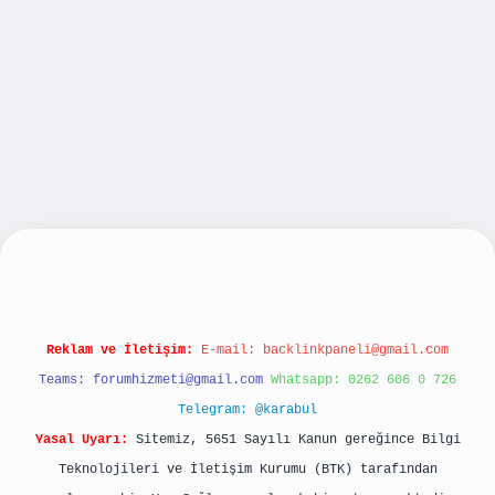
bet yeni giriş
betexpergiris.casino
betexper gü
Reklam ve İletişim:
E-mail:
backlinkpaneli@gmail.com
Teams:
forumhizmeti@gmail.com
Whatsapp: 0262 606 0 726
Telegram: @karabul
Yasal Uyarı:
Sitemiz, 5651 Sayılı Kanun gereğince Bilgi
Teknolojileri ve İletişim Kurumu (BTK) tarafından