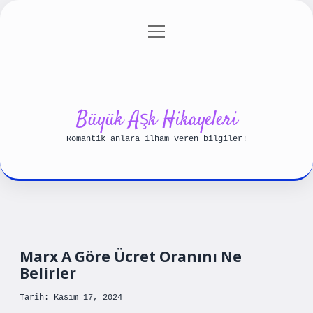
menüyü
Anasayfa
Gizlilik Politikası
aç
Yasal Uyarı
Hakkımızda
Büyük Aşk Hikayeleri
Romantik anlara ilham veren bilgiler!
Marx A Göre Ücret Oranını Ne
Belirler
Tarih: Kasım 17, 2024