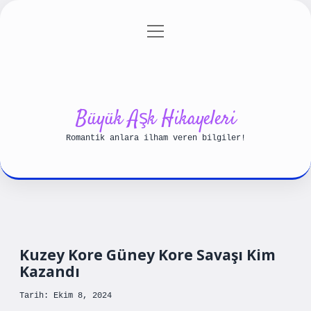
menüyü
Anasayfa
Gizlilik Politikası
aç
Yasal Uyarı
Hakkımızda
Büyük Aşk Hikayeleri
Romantik anlara ilham veren bilgiler!
Kuzey Kore Güney Kore Savaşı Kim
Kazandı
Tarih: Ekim 8, 2024