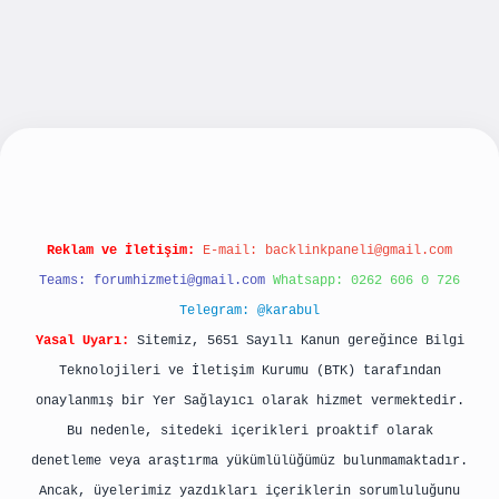
bet yeni giriş
betexpergiris.casino
betexper gü
Reklam ve İletişim:
E-mail:
backlinkpaneli@gmail.com
Teams:
forumhizmeti@gmail.com
Whatsapp: 0262 606 0 726
Telegram: @karabul
Yasal Uyarı:
Sitemiz, 5651 Sayılı Kanun gereğince Bilgi
Teknolojileri ve İletişim Kurumu (BTK) tarafından
onaylanmış bir Yer Sağlayıcı olarak hizmet vermektedir.
Bu nedenle, sitedeki içerikleri proaktif olarak
denetleme veya araştırma yükümlülüğümüz bulunmamaktadır.
Ancak, üyelerimiz yazdıkları içeriklerin sorumluluğunu