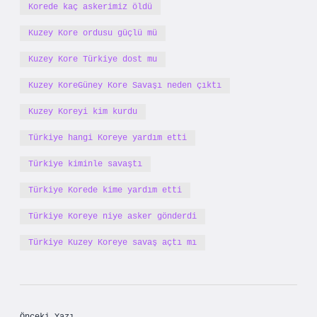
Korede kaç askerimiz öldü
Kuzey Kore ordusu güçlü mü
Kuzey Kore Türkiye dost mu
Kuzey KoreGüney Kore Savaşı neden çıktı
Kuzey Koreyi kim kurdu
Türkiye hangi Koreye yardım etti
Türkiye kiminle savaştı
Türkiye Korede kime yardım etti
Türkiye Koreye niye asker gönderdi
Türkiye Kuzey Koreye savaş açtı mı