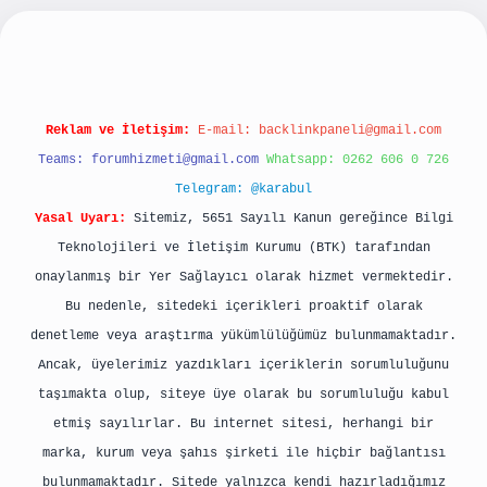
ilbet yeni giriş
betexpergiris.casino
betexper 
Reklam ve İletişim:
E-mail:
backlinkpaneli@gmail.com
Teams:
forumhizmeti@gmail.com
Whatsapp: 0262 606 0 726
Telegram: @karabul
Yasal Uyarı:
Sitemiz, 5651 Sayılı Kanun gereğince Bilgi
Teknolojileri ve İletişim Kurumu (BTK) tarafından
onaylanmış bir Yer Sağlayıcı olarak hizmet vermektedir.
Bu nedenle, sitedeki içerikleri proaktif olarak
denetleme veya araştırma yükümlülüğümüz bulunmamaktadır.
Ancak, üyelerimiz yazdıkları içeriklerin sorumluluğunu
taşımakta olup, siteye üye olarak bu sorumluluğu kabul
etmiş sayılırlar. Bu internet sitesi, herhangi bir
marka, kurum veya şahıs şirketi ile hiçbir bağlantısı
bulunmamaktadır. Sitede yalnızca kendi hazırladığımız