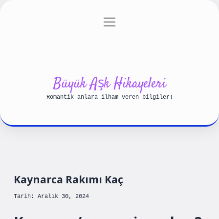
menüyü
Anasayfa
Gizlilik Politikası
aç
Yasal Uyarı
Hakkımızda
Büyük Aşk Hikayeleri
Romantik anlara ilham veren bilgiler!
Kaynarca Rakımı Kaç
Tarih: Aralık 30, 2024