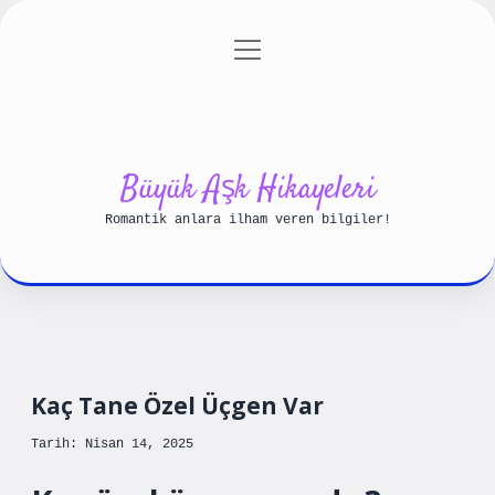
menüyü
Anasayfa
Gizlilik Politikası
aç
Yasal Uyarı
Hakkımızda
Büyük Aşk Hikayeleri
Romantik anlara ilham veren bilgiler!
Kaç Tane Özel Üçgen Var
Tarih: Nisan 14, 2025