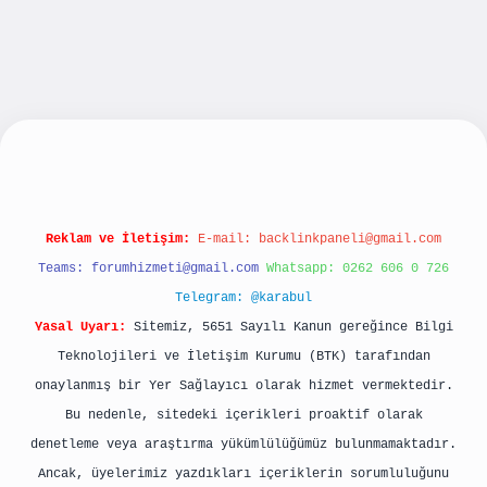
ilbet yeni giriş
betexpergiris.casino
betexper 
Reklam ve İletişim:
E-mail:
backlinkpaneli@gmail.com
Teams:
forumhizmeti@gmail.com
Whatsapp: 0262 606 0 726
Telegram: @karabul
Yasal Uyarı:
Sitemiz, 5651 Sayılı Kanun gereğince Bilgi
Teknolojileri ve İletişim Kurumu (BTK) tarafından
onaylanmış bir Yer Sağlayıcı olarak hizmet vermektedir.
Bu nedenle, sitedeki içerikleri proaktif olarak
denetleme veya araştırma yükümlülüğümüz bulunmamaktadır.
Ancak, üyelerimiz yazdıkları içeriklerin sorumluluğunu