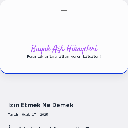
menüyü
Anasayfa
Gizlilik Politikası
aç
Yasal Uyarı
Hakkımızda
Büyük Aşk Hikayeleri
Romantik anlara ilham veren bilgiler!
Izin Etmek Ne Demek
Tarih: Ocak 17, 2025