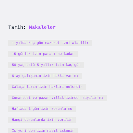
Tarih:
Makaleler
1 yılda kaç gün mazeret izni alabilir
15 günlük izin parası ne kadar
50 yaş üstü 5 yıllık izin kaç gün
6 ay çalışanın izin hakkı var mı
Çalışanların izin hakları nelerdir
Cumartesi ve pazar yıllık izinden sayılır mı
Haftada 1 gün izin zorunlu mu
Hangi durumlarda izin verilir
İş yerinden izin nasıl istenir