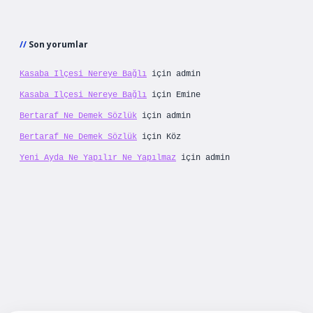
Son yorumlar
Kasaba Ilçesi Nereye Bağlı
için
admin
Kasaba Ilçesi Nereye Bağlı
için
Emine
Bertaraf Ne Demek Sözlük
için
admin
Bertaraf Ne Demek Sözlük
için
Köz
Yeni Ayda Ne Yapılır Ne Yapılmaz
için
admin
lbet yeni giriş
betexpergiris.casino
betexper g