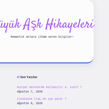
üyük Aşk Hikayeleri
Romantik anlara ilham veren bilgiler!
Sidebar
riş
betexpergiris.casino
betexper güncel giriş
Son Yazılar
Kurşun nerelerde kullanılır 4. sınıf ?
Ağustos 7, 2026
Clonidine ilaç ne işe yarar ?
Ağustos 6, 2026