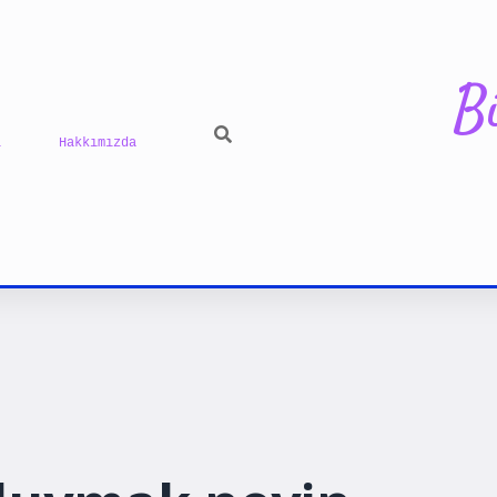
B
ı
Hakkımızda
ilbet yeni gi