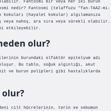
olabilir. Fantosmi bir veya her iki burun
osmi nedir? Fantosmi (telaffuzu “fan-TAAZ-mi-
n kokuları (hayalet kokular) algılamanıza
ş veya nahoş, ara sıra veya sürekli olabilir.
ni etkileyebilir.
neden olur?
llerinin burundaki olfaktör epitelyum adı
oluşur. Bu tablo, soğuk algınlığı, akut
nit ve burun polipleri gibi hastalıklarda
 olur?
deni cilt hücrelerinin, terin ve sebumun