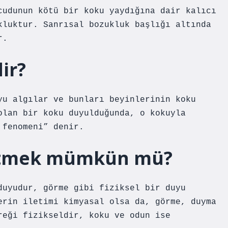
cudunun kötü bir koku yaydığına dair kalıcı
kluktur. Sanrısal bozukluk başlığı altında
r.
ir?
yu algılar ve bunları beyinlerinin koku
olan bir koku duyulduğunda, o kokuyla
 fenomeni” denir.
etmek mümkün mü?
duyudur, görme gibi fiziksel bir duyu
erin iletimi kimyasal olsa da, görme, duyma
reği fizikseldir, koku ve odun ise