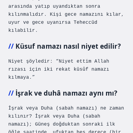
arasında yatıp uyandıktan sonra
kılınmalıdır. Kişi gece namazını kılar,
uyur ve gece uyanırsa Teheccüd
kılabilir.
Küsuf namazı nasıl niyet edilir?
Niyet şöyledir: “Niyet ettim Allah
rızası için iki rekat küsûf namazı
kılmaya.”
İşrak ve duhâ namazı aynı mı?
İşrak veya Duha (sabah namazı) ne zaman
kılınır? İşrak veya Duha (sabah
namazı); Güneş doğduktan sonraki ilk
öğle saatinde, ufuktan beş derece (bir