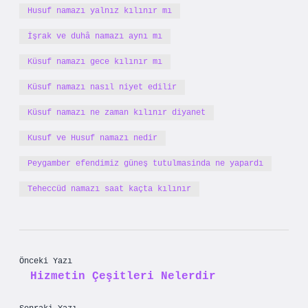
Husuf namazı yalnız kılınır mı
İşrak ve duhâ namazı aynı mı
Küsuf namazı gece kılınır mı
Küsuf namazı nasıl niyet edilir
Küsuf namazı ne zaman kılınır diyanet
Kusuf ve Husuf namazı nedir
Peygamber efendimiz güneş tutulmasinda ne yapardı
Teheccüd namazı saat kaçta kılınır
Önceki Yazı
Hizmetin Çeşitleri Nelerdir