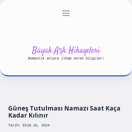
menüyü
Anasayfa
Gizlilik Politikası
aç
Yasal Uyarı
Hakkımızda
Büyük Aşk Hikayeleri
Romantik anlara ilham veren bilgiler!
Güneş Tutulması Namazı Saat Kaça
Kadar Kılınır
Tarih: Ekim 10, 2024