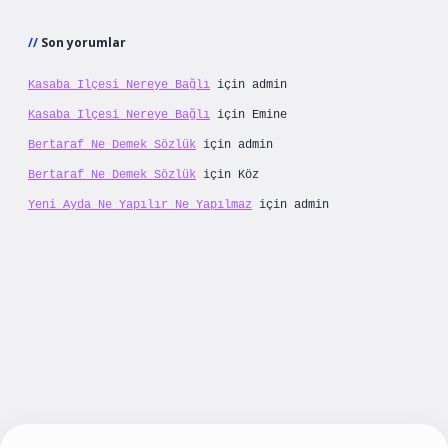
Son yorumlar
Kasaba Ilçesi Nereye Bağlı
için
admin
Kasaba Ilçesi Nereye Bağlı
için
Emine
Bertaraf Ne Demek Sözlük
için
admin
Bertaraf Ne Demek Sözlük
için
Köz
Yeni Ayda Ne Yapılır Ne Yapılmaz
için
admin
yeni giriş
betexpergiris.casino
betexper güncel