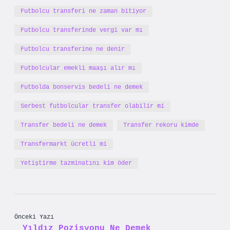
Futbolcu transferi ne zaman bitiyor
Futbolcu transferinde vergi var mı
Futbolcu transferine ne denir
Futbolcular emekli maaşı alır mı
Futbolda bonservis bedeli ne demek
Serbest futbolcular transfer olabilir mi
Transfer bedeli ne demek
Transfer rekoru kimde
Transfermarkt ücretli mi
Yetiştirme tazminatını kim öder
Önceki Yazı
Yıldız Pozisyonu Ne Demek