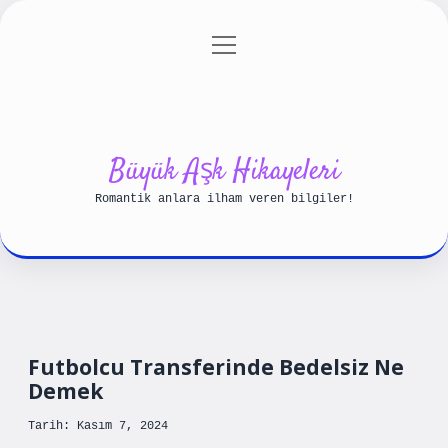
menüyü
Anasayfa
Gizlilik Politikası
aç
Yasal Uyarı
Hakkımızda
Büyük Aşk Hikayeleri
Romantik anlara ilham veren bilgiler!
Futbolcu Transferinde Bedelsiz Ne
Demek
Tarih: Kasım 7, 2024