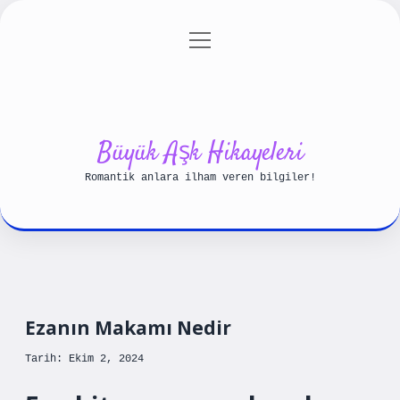
menüyü
Anasayfa
Gizlilik Politikası
aç
Yasal Uyarı
Hakkımızda
Büyük Aşk Hikayeleri
Romantik anlara ilham veren bilgiler!
Ezanın Makamı Nedir
Tarih: Ekim 2, 2024