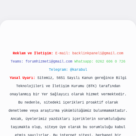
t yeni giriş
betexpergiris.casino
betexper gün
Reklam ve İletişim:
E-mail:
backlinkpaneli@gmail.com
Teams:
forumhizmeti@gmail.com
Whatsapp: 0262 606 0 726
Telegram: @karabul
Yasal Uyarı:
Sitemiz, 5651 Sayılı Kanun gereğince Bilgi
Teknolojileri ve İletişim Kurumu (BTK) tarafından
onaylanmış bir Yer Sağlayıcı olarak hizmet vermektedir.
Bu nedenle, sitedeki içerikleri proaktif olarak
denetleme veya araştırma yükümlülüğümüz bulunmamaktadır.
Ancak, üyelerimiz yazdıkları içeriklerin sorumluluğunu
taşımakta olup, siteye üye olarak bu sorumluluğu kabul
etmiş sayılırlar. Bu internet sitesi, herhangi bir