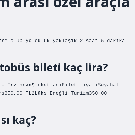
 arası özel araçla
tre olup yolculuk yaklaşık 2 saat 5 dakika
obüs bileti kaç lira?
 – ErzincanŞirket adıBilet fiyatıSeyahat
rs350,00 TL2Lüks Ereğli Turizm350,00
sı kaç?