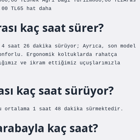
800,00 TL3Mek Ağrı Dağı Turizm800,00 TL2Aras
,00 TL65 hat daha
ası kaç saat sürer?
 4 saat 26 dakika sürüyor; Ayrıca, son model
onforlu. Ergonomik koltuklarda rahatça
ığımız ve ikram ettiğimiz uçuşlarımızla
ası kaç saat sürüyor?
u ortalama 1 saat 48 dakika sürmektedir.
arabayla kaç saat?