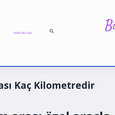
B
ı
Hakkımızda
ilbet yeni g
ası Kaç Kilometredir