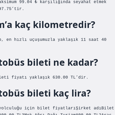
aksimum 99.04 ₺ karşılığında seyahat etmek
97.75’tir.
’a kaç kilometredir?
p, en hızlı uçuşumuzla yaklaşık 11 saat 40
tobüs bileti ne kadar?
leti fiyatı yaklaşık 630.00 TL’dir.
obüs bileti kaç lira?
yolculuğu için bilet fiyatlarıŞirket adıBilet