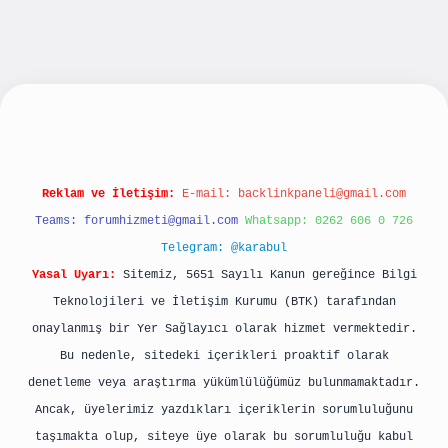
eni giriş
betexpergiris.casino
betexper güncel
Reklam ve İletişim:
E-mail:
backlinkpaneli@gmail.com
Teams:
forumhizmeti@gmail.com
Whatsapp: 0262 606 0 726
Telegram: @karabul
Yasal Uyarı:
Sitemiz, 5651 Sayılı Kanun gereğince Bilgi
Teknolojileri ve İletişim Kurumu (BTK) tarafından
onaylanmış bir Yer Sağlayıcı olarak hizmet vermektedir.
Bu nedenle, sitedeki içerikleri proaktif olarak
denetleme veya araştırma yükümlülüğümüz bulunmamaktadır.
Ancak, üyelerimiz yazdıkları içeriklerin sorumluluğunu
taşımakta olup, siteye üye olarak bu sorumluluğu kabul