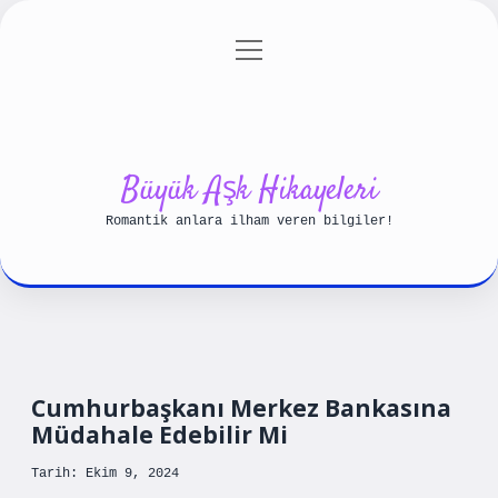
menüyü
Anasayfa
Gizlilik Politikası
aç
Yasal Uyarı
Hakkımızda
Büyük Aşk Hikayeleri
Romantik anlara ilham veren bilgiler!
Cumhurbaşkanı Merkez Bankasına
Müdahale Edebilir Mi
Tarih: Ekim 9, 2024