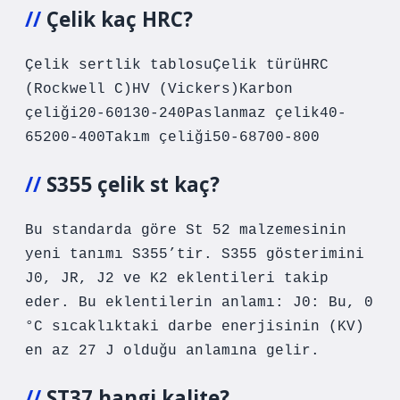
Çelik kaç HRC?
Çelik sertlik tablosuÇelik türüHRC
(Rockwell C)HV (Vickers)Karbon
çeliği20-60130-240Paslanmaz çelik40-
65200-400Takım çeliği50-68700-800
S355 çelik st kaç?
Bu standarda göre St 52 malzemesinin
yeni tanımı S355’tir. S355 gösterimini
J0, JR, J2 ve K2 eklentileri takip
eder. Bu eklentilerin anlamı: J0: Bu, 0
°C sıcaklıktaki darbe enerjisinin (KV)
en az 27 J olduğu anlamına gelir.
ST37 hangi kalite?