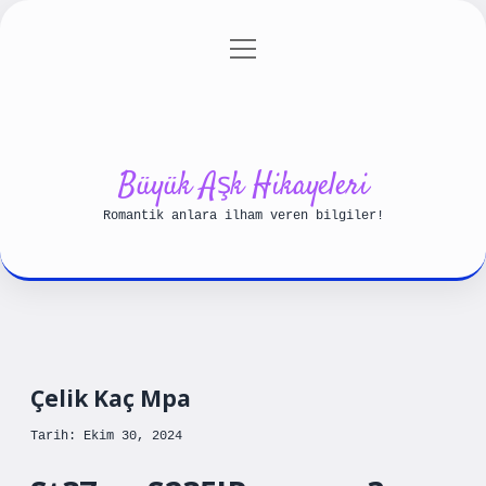
menüyü
Anasayfa
Gizlilik Politikası
aç
Yasal Uyarı
Hakkımızda
Büyük Aşk Hikayeleri
Romantik anlara ilham veren bilgiler!
Çelik Kaç Mpa
Tarih: Ekim 30, 2024