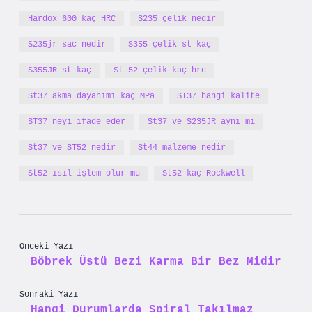
Hardox 600 kaç HRC
S235 çelik nedir
S235jr sac nedir
S355 çelik st kaç
S355JR st kaç
St 52 çelik kaç hrc
St37 akma dayanımı kaç MPa
ST37 hangi kalite
ST37 neyi ifade eder
St37 ve S235JR aynı mı
St37 ve ST52 nedir
St44 malzeme nedir
St52 ısıl işlem olur mu
St52 kaç Rockwell
Önceki Yazı
Böbrek Üstü Bezi Karma Bir Bez Midir
Sonraki Yazı
Hangi Durumlarda Spiral Takılmaz