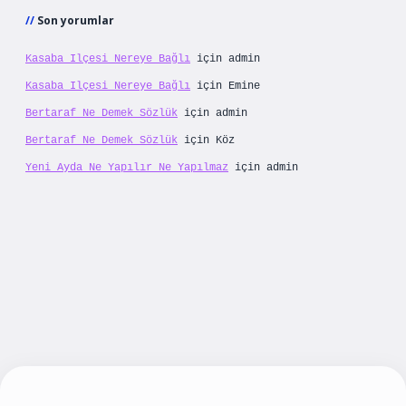
Son yorumlar
Kasaba Ilçesi Nereye Bağlı
için
admin
Kasaba Ilçesi Nereye Bağlı
için
Emine
Bertaraf Ne Demek Sözlük
için
admin
Bertaraf Ne Demek Sözlük
için
Köz
Yeni Ayda Ne Yapılır Ne Yapılmaz
için
admin
lbet yeni giriş
betexpergiris.casino
betexper g