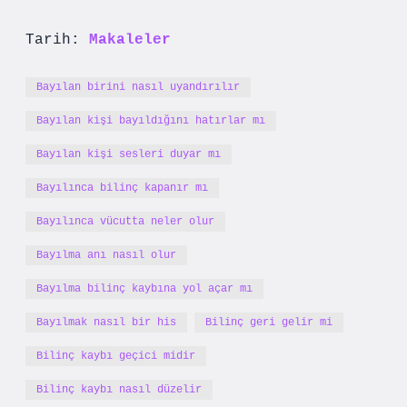
Tarih:
Makaleler
Bayılan birini nasıl uyandırılır
Bayılan kişi bayıldığını hatırlar mı
Bayılan kişi sesleri duyar mı
Bayılınca bilinç kapanır mı
Bayılınca vücutta neler olur
Bayılma anı nasıl olur
Bayılma bilinç kaybına yol açar mı
Bayılmak nasıl bir his
Bilinç geri gelir mi
Bilinç kaybı geçici midir
Bilinç kaybı nasıl düzelir