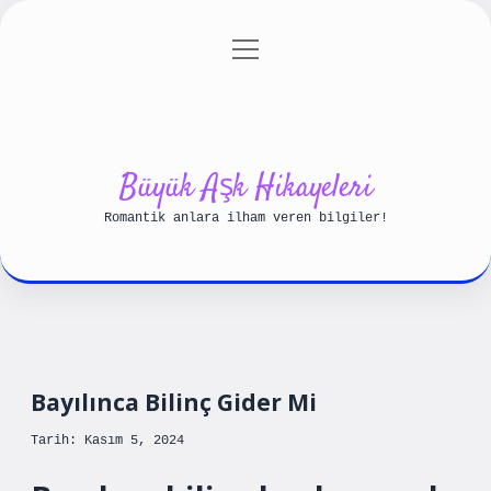
menüyü
Anasayfa
Gizlilik Politikası
aç
Yasal Uyarı
Hakkımızda
Büyük Aşk Hikayeleri
Romantik anlara ilham veren bilgiler!
Bayılınca Bilinç Gider Mi
Tarih: Kasım 5, 2024