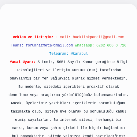
lbet yeni giriş
betexpergiris.casino
betexper g
Reklam ve İletişim:
E-mail:
backlinkpaneli@gmail.com
Teams:
forumhizmeti@gmail.com
Whatsapp: 0262 606 0 726
Telegram: @karabul
Yasal Uyarı:
Sitemiz, 5651 Sayılı Kanun gereğince Bilgi
Teknolojileri ve İletişim Kurumu (BTK) tarafından
onaylanmış bir Yer Sağlayıcı olarak hizmet vermektedir.
Bu nedenle, sitedeki içerikleri proaktif olarak
denetleme veya araştırma yükümlülüğümüz bulunmamaktadır.
Ancak, üyelerimiz yazdıkları içeriklerin sorumluluğunu
taşımakta olup, siteye üye olarak bu sorumluluğu kabul
etmiş sayılırlar. Bu internet sitesi, herhangi bir
marka, kurum veya şahıs şirketi ile hiçbir bağlantısı
bulunmamaktadır. Sitede yalnızca kendi hazırladığımız