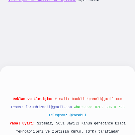
Yeni Ayda Ne Yapılır Ne Yapılmaz
için
admin
ş
Reklam ve İletişim:
E-mail:
backlinkpaneli@gmail.com
Teams:
forumhizmeti@gmail.com
Whatsapp: 0262 606 0 726
Telegram: @karabul
Yasal Uyarı:
Sitemiz, 5651 Sayılı Kanun gereğince Bilgi
Teknolojileri ve İletişim Kurumu (BTK) tarafından