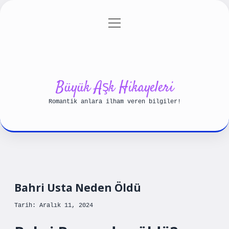
menüyü
Anasayfa
Gizlilik Politikası
aç
Yasal Uyarı
Hakkımızda
Büyük Aşk Hikayeleri
Romantik anlara ilham veren bilgiler!
Bahri Usta Neden Öldü
Tarih: Aralık 11, 2024