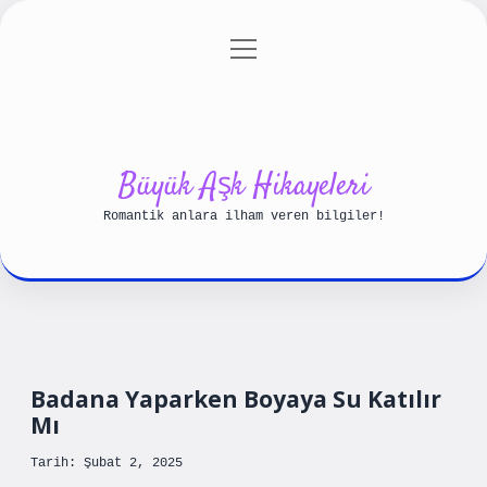
menüyü
Anasayfa
Gizlilik Politikası
aç
Yasal Uyarı
Hakkımızda
Büyük Aşk Hikayeleri
Romantik anlara ilham veren bilgiler!
Badana Yaparken Boyaya Su Katılır
Mı
Tarih: Şubat 2, 2025