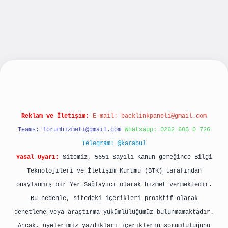
bet yeni giriş
betexpergiris.casino
betexper gü
Reklam ve İletişim:
E-mail:
backlinkpaneli@gmail.com
Teams:
forumhizmeti@gmail.com
Whatsapp: 0262 606 0 726
Telegram: @karabul
Yasal Uyarı:
Sitemiz, 5651 Sayılı Kanun gereğince Bilgi
Teknolojileri ve İletişim Kurumu (BTK) tarafından
onaylanmış bir Yer Sağlayıcı olarak hizmet vermektedir.
Bu nedenle, sitedeki içerikleri proaktif olarak
denetleme veya araştırma yükümlülüğümüz bulunmamaktadır.
Ancak, üyelerimiz yazdıkları içeriklerin sorumluluğunu