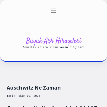
menüyü
Anasayfa
Gizlilik Politikası
aç
Yasal Uyarı
Hakkımızda
Büyük Aşk Hikayeleri
Romantik anlara ilham veren bilgiler!
Auschwitz Ne Zaman
Tarih: Ekim 10, 2024