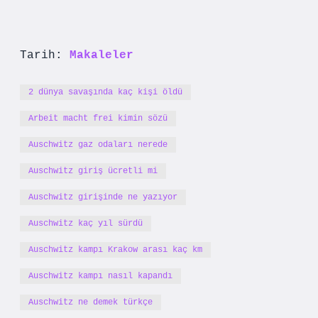
Tarih:
Makaleler
2 dünya savaşında kaç kişi öldü
Arbeit macht frei kimin sözü
Auschwitz gaz odaları nerede
Auschwitz giriş ücretli mi
Auschwitz girişinde ne yazıyor
Auschwitz kaç yıl sürdü
Auschwitz kampı Krakow arası kaç km
Auschwitz kampı nasıl kapandı
Auschwitz ne demek türkçe