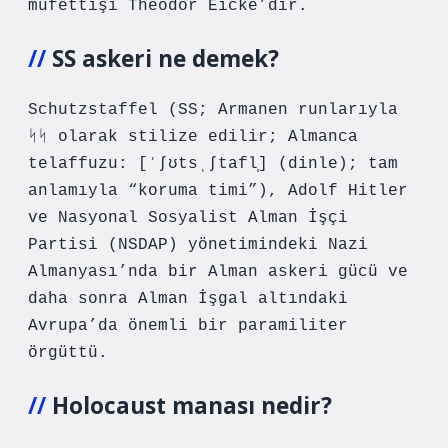
müfettişi Theodor Eicke’dir.
SS askeri ne demek?
Schutzstaffel (SS; Armanen runlarıyla
ᛋᛋ olarak stilize edilir; Almanca
telaffuzu: [ˈʃʊtsˌʃtafl̩] (dinle); tam
anlamıyla “koruma timi”), Adolf Hitler
ve Nasyonal Sosyalist Alman İşçi
Partisi (NSDAP) yönetimindeki Nazi
Almanyası’nda bir Alman askeri gücü ve
daha sonra Alman İşgal altındaki
Avrupa’da önemli bir paramiliter
örgüttü.
Holocaust manası nedir?