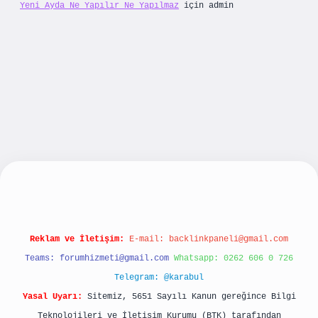
Yeni Ayda Ne Yapılır Ne Yapılmaz
için
admin
yeni giriş
betexpergiris.casino
betexper güncel
Reklam ve İletişim:
E-mail:
backlinkpaneli@gmail.com
Teams:
forumhizmeti@gmail.com
Whatsapp: 0262 606 0 726
Telegram: @karabul
Yasal Uyarı:
Sitemiz, 5651 Sayılı Kanun gereğince Bilgi
Teknolojileri ve İletişim Kurumu (BTK) tarafından