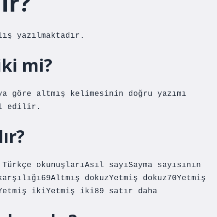
ır?
lış yazılmaktadır.
iki mi?
ya göre altmış kelimesinin doğru yazımı
l edilir.
lır?
 Türkçe okunuşlarıAsıl sayıSayma sayısının
karşılığı69Altmış dokuzYetmiş dokuz70Yetmiş
Yetmiş ikiYetmiş iki89 satır daha