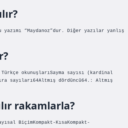
lır?
u yazımı “Maydanoz”dur. Diğer yazılar yanlış
r?
 Türkçe okunuşlarıSayma sayısı (kardinal
ıra sayıları64Altmış dördüncü64.: Altmış
ılır rakamlarla?
ayısal BiçimKompakt-KısaKompakt-