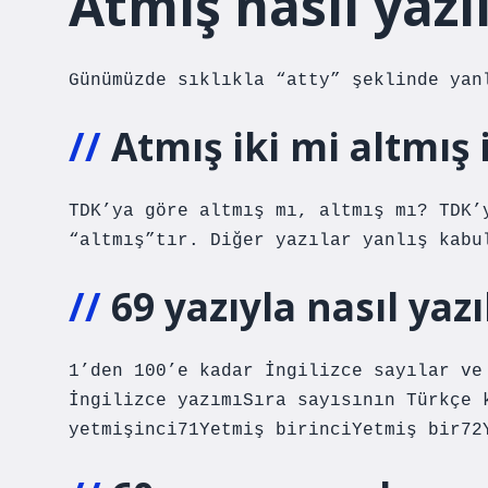
Atmış nasıl yazıl
Günümüzde sıklıkla “atty” şeklinde yan
Atmış iki mi altmış 
TDK’ya göre altmış mı, altmış mı? TDK’
“altmış”tır. Diğer yazılar yanlış kabu
69 yazıyla nasıl yazı
1’den 100’e kadar İngilizce sayılar ve
İngilizce yazımıSıra sayısının Türkçe 
yetmişinci71Yetmiş birinciYetmiş bir72