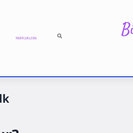
B
ı
Hakkımızda
ilbet yeni g
dk