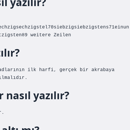
ıl yazılır?
echzigsechzigstel70siebzigsiebzigstens71einun
tzigsten89 weitere Zeilen
ılır?
adlarının ilk harfi, gerçek bir akrabaya
ılmalıdır.
 nasıl yazılır?
r.