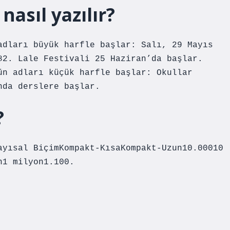
 nasıl yazılır?
adları büyük harfle başlar: Salı, 29 Mayıs
82. Lale Festivali 25 Haziran’da başlar.
ün adları küçük harfle başlar: Okullar
nda derslere başlar.
?
ayısal BiçimKompakt-KısaKompakt-Uzun10.00010
n1 milyon1.100.