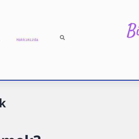
B
ı
Hakkımızda
ilbet yeni gi
k