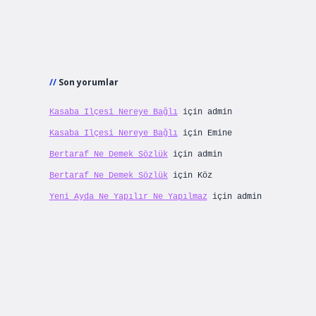
Son yorumlar
Kasaba Ilçesi Nereye Bağlı
için
admin
Kasaba Ilçesi Nereye Bağlı
için
Emine
Bertaraf Ne Demek Sözlük
için
admin
Bertaraf Ne Demek Sözlük
için
Köz
Yeni Ayda Ne Yapılır Ne Yapılmaz
için
admin