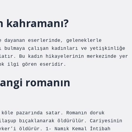
n kahramanı?
e dayanan eserlerinde, geleneklerle
ı bulmaya çalışan kadınları ve yetişkinliğe
latır. Bu kadın hikayelerinin merkezinde yer
ok ilgi gören eseridir.
 hangi romanın
 köle pazarında satar. Romanın doruk
ilaşup bıçaklanarak öldürülür. Cariyesinin
yker’i öldürür. 1- Namık Kemal İntibah