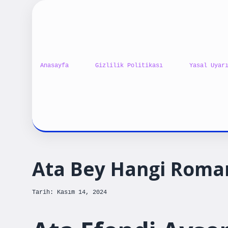
Anasayfa
Gizlilik Politikası
Yasal Uyar
Ata Bey Hangi Roma
Tarih: Kasım 14, 2024