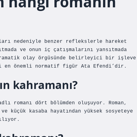
n hangi romanın
ları nedeniyle benzer reflekslerle hareket
ıtmada ve onun iç çatışmalarını yansıtmada
ramatik olay örgüsünde belirleyici bir işleve
i en önemli normatif figür Ata Efendi’dir.
ın kahramanı?
adlı romanı dört bölümden oluşuyor. Roman,
 ve küçük kasaba hayatından yüksek sosyeteye
ılıyor.