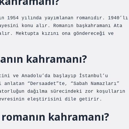
 kahramanı?
ın 1954 yılında yayımlanan romanıdır. 1940’lı
ayesini konu alır. Romanın başkahramanı Ata
alır. Mektupta kızını ona göndereceği ve
manın kahramanı?
cini ve Anadolu’da başlayıp İstanbul’u
i anlatan “Dersaadet”te, “Sabah Namazları”
atorluğun dağılma sürecindeki zor koşulların
evresinin eleştirisini dile getirir.
i romanın kahramanı?