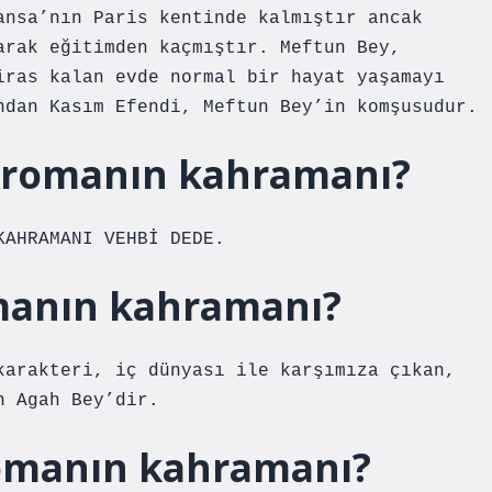
ansa’nın Paris kentinde kalmıştır ancak
arak eğitimden kaçmıştır. Meftun Bey,
iras kalan evde normal bir hayat yaşamayı
ndan Kasım Efendi, Meftun Bey’in komşusudur.
i romanın kahramanı?
KAHRAMANI VEHBİ DEDE.
manın kahramanı?
karakteri, iç dünyası ile karşımıza çıkan,
n Agah Bey’dir.
omanın kahramanı?