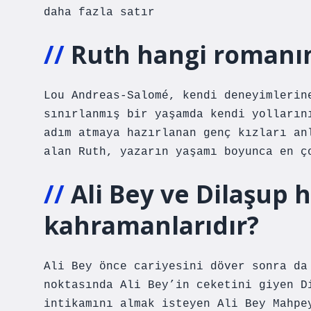
daha fazla satır
Ruth hangi romanı
Lou Andreas-Salomé, kendi deneyimlerin
sınırlanmış bir yaşamda kendi yolların
adım atmaya hazırlanan genç kızları an
alan Ruth, yazarın yaşamı boyunca en ç
Ali Bey ve Dilaşup
kahramanlarıdır?
Ali Bey önce cariyesini döver sonra da
noktasında Ali Bey’in ceketini giyen D
intikamını almak isteyen Ali Bey Mahpe