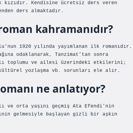
k kızıdır. Kendisine ücretsiz ders veren
enden ders almaktadır.
 roman kahramanıdır?
lu’nun 1920 yılında yayımlanan ilk romanıdır.
ağına odaklanarak, Tanzimat’tan sonra
lı toplumu ve ailesi üzerindeki etkilerini;
kültürel yozlaşma vb. sorunları ele alır.
romanı ne anlatıyor?
lı ve orta yaşını geçmiş Ata Efendi’nin
inin gelmesiyle başlayan gizli bir aşkın