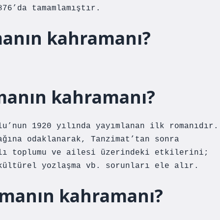
876’da tamamlamıştır.
manın kahramanı?
manın kahramanı?
lu’nun 1920 yılında yayımlanan ilk romanıdır.
ağına odaklanarak, Tanzimat’tan sonra
lı toplumu ve ailesi üzerindeki etkilerini;
kültürel yozlaşma vb. sorunları ele alır.
omanın kahramanı?