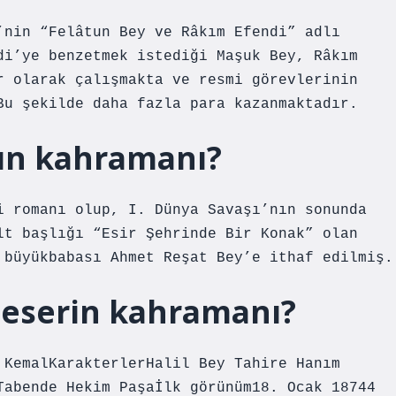
’nin “Felâtun Bey ve Râkım Efendi” adlı
di’ye benzetmek istediği Maşuk Bey, Râkım
r olarak çalışmakta ve resmi görevlerinin
Bu şekilde daha fazla para kazanmaktadır.
nın kahramanı?
i romanı olup, I. Dünya Savaşı’nın sonunda
lt başlığı “Esir Şehrinde Bir Konak” olan
 büyükbabası Ahmet Reşat Bey’e ithaf edilmiş.
i eserin kahramanı?
 KemalKarakterlerHalil Bey Tahire Hanım
Tabende Hekim Paşaİlk görünüm18. Ocak 18744