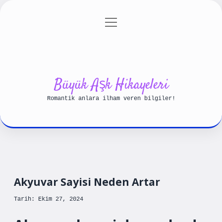
menüyü
Anasayfa
Gizlilik Politikası
aç
Yasal Uyarı
Hakkımızda
Büyük Aşk Hikayeleri
Romantik anlara ilham veren bilgiler!
Akyuvar Sayisi Neden Artar
Tarih: Ekim 27, 2024