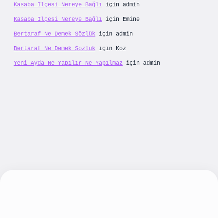
Kasaba Ilçesi Nereye Bağlı
için
admin
Kasaba Ilçesi Nereye Bağlı
için
Emine
Bertaraf Ne Demek Sözlük
için
admin
Bertaraf Ne Demek Sözlük
için
Köz
Yeni Ayda Ne Yapılır Ne Yapılmaz
için
admin
lbet yeni giriş
betexpergiris.casino
betexper g