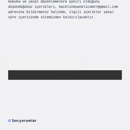
Hukuka ve yasal düzenlemelere aykırı olduğunu
düşündüğünüz içerikleri,
backlinkpanelicomtr@gmail.com
adresine bildirmeniz halinde, ilgili içerikler yasal
süre içerisinde sitemizden kaldırılacaktır.
Arama
Son yorumlar