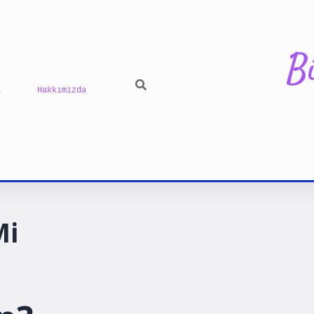
B
ı
Hakkımızda
ilbet yeni gi
Mi