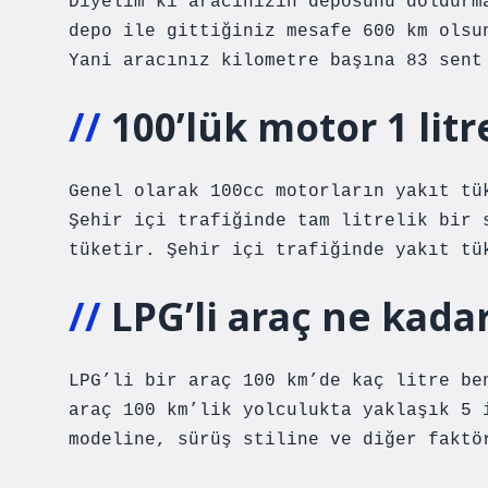
Diyelim ki aracınızın deposunu doldurm
depo ile gittiğiniz mesafe 600 km olsu
Yani aracınız kilometre başına 83 sent
100’lük motor 1 lit
Genel olarak 100cc motorların yakıt tü
Şehir içi trafiğinde tam litrelik bir 
tüketir. Şehir içi trafiğinde yakıt tü
LPG’li araç ne kada
LPG’li bir araç 100 km’de kaç litre be
araç 100 km’lik yolculukta yaklaşık 5 
modeline, sürüş stiline ve diğer faktö