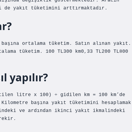
dışında değişiklik göstermektedir. Aracın
i de yakıt tüketimini arttırmaktadır.
ar?
 başına ortalama tüketim. Satın alınan yakıt.
talama tüketim. 100 TL300 km0,33 TL200 TL800
l yapılır?
tilen litre x 100) ÷ gidilen km = 100 km’de
 Kilometre başına yakıt tüketimini hesaplamak
indeki ve ardından ikinci yakıt ikmalindeki
rekir.