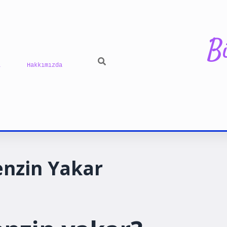
B
ı
Hakkımızda
ilbet yeni gir
enzin Yakar