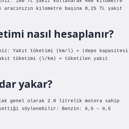
iniz. 100 TL yakıt kullanarak 400 kilometre
k aracınızın kilometre başına 0,25 TL yakıt
timi nasıl hesaplanır?
niz: Yakıt tüketimi (km/l) = (depo kapasitesi
akıt tüketimi (l/km) = tüketilen yakıt
dar yakar?
cak genel olarak 2.0 litrelik motora sahip
kettiği söylenebilir: Benzin: 6,5 – 8,5