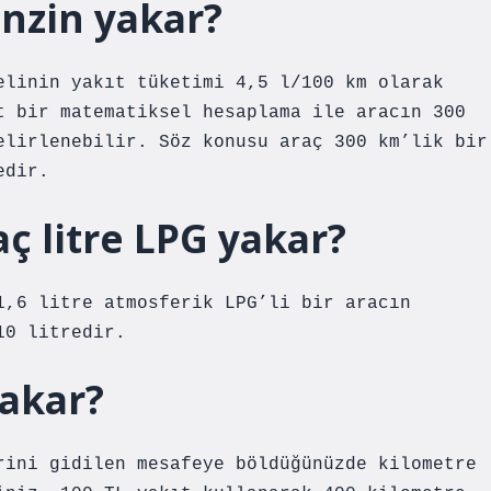
nzin yakar?
elinin yakıt tüketimi 4,5 l/100 km olarak
t bir matematiksel hesaplama ile aracın 300
elirlenebilir. Söz konusu araç 300 km’lik bir
edir.
ç litre LPG yakar?
1,6 litre atmosferik LPG’li bir aracın
10 litredir.
yakar?
rini gidilen mesafeye böldüğünüzde kilometre