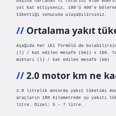
başına harcanan TL tutarını elde eders
yol kat ettiyseniz, 100’ü 400’e bölere
tükettiği sonucuna ulaşabilirsiniz.
Ortalama yakıt tüke
Aşağıda her iki formülü de bulabilirsi
(l) / kat edilen mesafe (km)) x 100. Y
miktarı (l) / kat edilen mesafe (km)
2.0 motor km ne ka
2.0 litrelik motorda yakıt tüketimi An
araçların 100 kilometrede şu yakıtı tü
litre. Dizel: 5 – 7 litre.