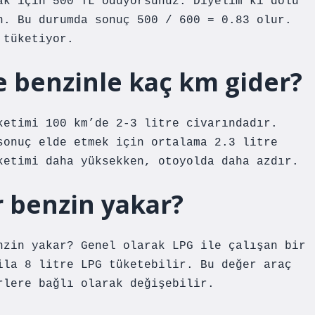
ak için 500 TL ödüyorsunuz. Diyelim ki dolu
n. Bu durumda sonuç 500 / 600 = 0.83 olur.
 tüketiyor.
re benzinle kaç km gider?
ketimi 100 km’de 2-3 litre civarındadır.
sonuç elde etmek için ortalama 2.3 litre
ketimi daha yüksekken, otoyolda daha azdır.
r benzin yakar?
nzin yakar? Genel olarak LPG ile çalışan bir
ila 8 litre LPG tüketebilir. Bu değer araç
rlere bağlı olarak değişebilir.